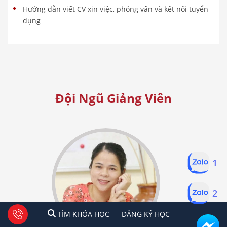
Hướng dẫn viết CV xin việc, phỏng vấn và kết nối tuyển
dụng
Đội Ngũ Giảng Viên
1
2
1
2
Tư vấn facebook
TÌM KHÓA HỌC
ĐĂNG KÍ HỌC
TÌM KHÓA HỌC
ĐĂNG KÝ HỌC
Hà Nội