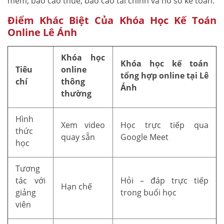
mềm, báo cáo thuế, báo cáo tài chính và hồ sơ kế toán.
Điểm Khác Biệt Của Khóa Học Kế Toán
Online Lê Ánh
Khóa học
Khóa học kế toán
Tiêu
online
tổng hợp online tại Lê
chí
thông
Ánh
thường
Hình
Xem video
Học trực tiếp qua
thức
quay sẵn
Google Meet
học
Tương
tác với
Hỏi – đáp trực tiếp
Hạn chế
giảng
trong buổi học
viên