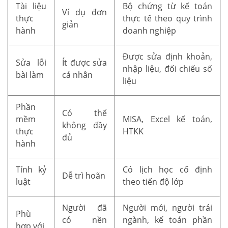
Tài liệu
Bộ chứng từ kế toán
Ví dụ đơn
thực
thực tế theo quy trình
giản
hành
doanh nghiệp
Được sửa định khoản,
Sửa lỗi
Ít được sửa
nhập liệu, đối chiếu số
bài làm
cá nhân
liệu
Phần
Có thể
mềm
MISA, Excel kế toán,
không đầy
thực
HTKK
đủ
hành
Tính kỷ
Có lịch học cố định
Dễ trì hoãn
luật
theo tiến độ lớp
Người đã
Người mới, người trái
Phù
có nền
ngành, kế toán phần
hợp với