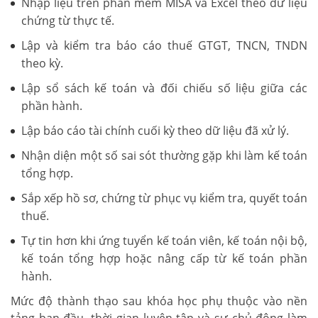
Nhập liệu trên phần mềm MISA và Excel theo dữ liệu
chứng từ thực tế.
Lập và kiểm tra báo cáo thuế GTGT, TNCN, TNDN
theo kỳ.
Lập sổ sách kế toán và đối chiếu số liệu giữa các
phần hành.
Lập báo cáo tài chính cuối kỳ theo dữ liệu đã xử lý.
Nhận diện một số sai sót thường gặp khi làm kế toán
tổng hợp.
Sắp xếp hồ sơ, chứng từ phục vụ kiểm tra, quyết toán
thuế.
Tự tin hơn khi ứng tuyển kế toán viên, kế toán nội bộ,
kế toán tổng hợp hoặc nâng cấp từ kế toán phần
hành.
Mức độ thành thạo sau khóa học phụ thuộc vào nền
tảng ban đầu, thời gian luyện tập và sự chủ động làm