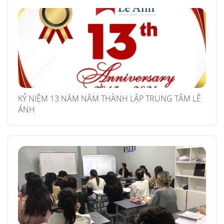
KỶ NIỆM 13 NĂM NĂM THÀNH LẬP TRUNG TÂM LÊ
ÁNH