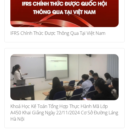
IFRS Chính Thức Được Thông Qua Tại Việt Nam
Khoá Học Kế Toán Tổng Hợp Thực Hành Mã Lớp
A450 Khai Giảng Ngày 22/11/2024 Cơ Sở Đường Láng
Hà Nội