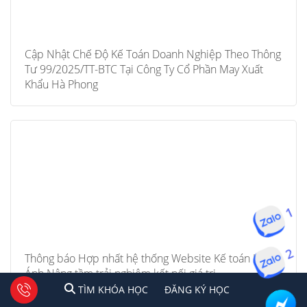
Cập Nhật Chế Độ Kế Toán Doanh Nghiệp Theo Thông
Tư 99/2025/TT-BTC Tại Công Ty Cổ Phần May Xuất
Khẩu Hà Phong
1
2
Thông báo Hợp nhất hệ thống Website Kế toán Lê
Ánh Nâng tầm trải nghiệm kết nối giá trị
1
2
Tư vấn facebook
TÌM KHÓA HỌC
ĐĂNG KÍ HỌC
TÌM KHÓA HỌC
ĐĂNG KÝ HỌC