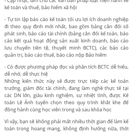
- Cập nhật, làm chủ các văn bản pháp luật hiện hành về
kế toán và thuế, bảo hiểm xã hội
- Tự tin lập báo cáo kế toán tối ưu lợi ích doanh nghiệp
đi theo quy định mới nhất, bao gồm bảng cân đối số
phát sinh, báo cáo tài chính (bảng cân đối kế toán, báo
cáo kết quả hoạt động sản xuất kinh doanh, báo cáo
lưu chuyển tiền tệ, thuyết minh BCTC), các báo cáo
quản trị, báo cáo thuế, báo cáo nộp Bảo hiểm
- Có được phương pháp đọc và phân tích BCTC dễ hiểu,
dễ nhớ, dễ thực hiệ
Những kiến thức này sẽ được trực tiếp các kế toán
trưởng, giám đốc tài chính, đang làm nghề thực tế tại
các DN lớn, giàu kinh nghiệm, sự nhiệt tình, được Kế
toán Lê Ánh tuyển chọn theo quy trình khắt khe để
đồng hành cùng học viên trong và sau khóa học
Vì vậy, bạn sẽ không phải mất nhiều thời gian để làm kế
toán trong hoang mang, không định hướng nữa, thời