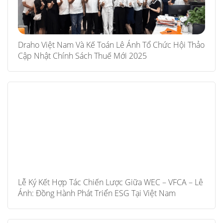
Draho Việt Nam Và Kế Toán Lê Ánh Tổ Chức Hội Thảo
Cập Nhật Chính Sách Thuế Mới 2025
Lễ Ký Kết Hợp Tác Chiến Lược Giữa WEC – VFCA – Lê
Ánh: Đồng Hành Phát Triển ESG Tại Việt Nam