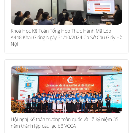
Khoá Học Kế Toán Tổng Hợp Thực Hành Mã Lớp
A448 Khai Giảng Ngày 31/10/2024 Cơ Sở Cầu Giấy Hà
Nội
Hội nghị Kế toán trưởng toàn quốc và Lễ kỷ niệm 35
năm thành lập câu lạc bộ VCCA