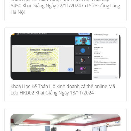
A450 Khai Giảng Ngày 22/11/2024 Cơ Sở Đường Láng
Hà Nội
Khoá Học Kế Toán Hộ kinh doanh cá thể online Mã
Lớp HKD02 Khai Giảng Ngày 18/11/2024