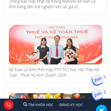
Thông báo Hợp nhất hệ thống Website Kế toán Lê
Ánh Nâng tầm trải nghiệm kết nối giá trị
Kế Toán Lê Ánh Phối Hợp PTIT Tổ Chức Hội Thảo Kế
Toán - Thuế Hộ Kinh Doanh 2026
1
2
1
2
Tư vấn facebook
TÌM KHÓA HỌC
ĐĂNG KÍ HỌC
TÌM KHÓA HỌC
ĐĂNG KÝ HỌC