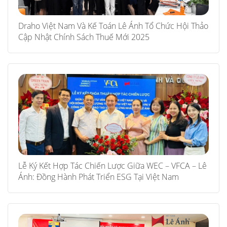
Draho Việt Nam Và Kế Toán Lê Ánh Tổ Chức Hội Thảo
Cập Nhật Chính Sách Thuế Mới 2025
Lễ Ký Kết Hợp Tác Chiến Lược Giữa WEC – VFCA – Lê
Ánh: Đồng Hành Phát Triển ESG Tại Việt Nam