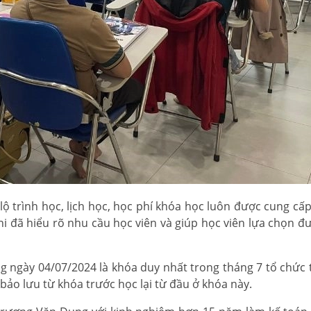
ộ trình học, lịch học, học phí khóa học luôn được cung cấp
khi đã hiểu rõ nhu cầu học viên và giúp học viên lựa chọn đ
 ngày 04/07/2024 là khóa duy nhất trong tháng 7 tổ chức t
 bảo lưu từ khóa trước học lại từ đầu ở khóa này.