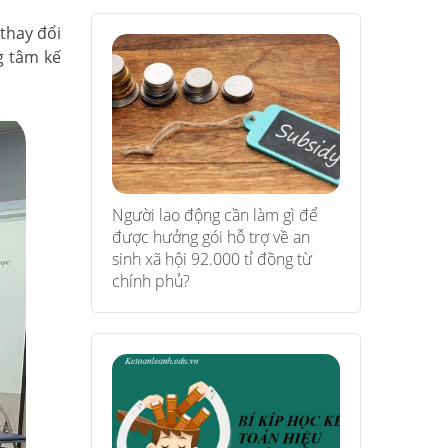
 thay đổi
g tâm kế
Người lao động cần làm gì để
được hưởng gói hỗ trợ về an
sinh xã hội 92.000 tỉ đồng từ
chính phủ?