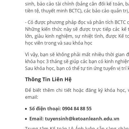
sinh, báo cáo tài chính (bảng cân đối kế toán,
tiền tệ, thuyết minh BCTC), các báo cáo quản tr
- Có được phương pháp đọc và phân tích BCTC d
Những kiến thức này sẽ được trực tiếp các kế 
lớn, giàu kinh nghiệm, sự nhiệt tình, được Kế
học viên trong và sau khóa học
Vì vậy, bạn sẽ không phải mất nhiều thời gian
khóa học 3 tháng sẽ giúp các bạn có kinh nghi
Sau khóa học, bạn có thể tự tin ứng tuyển vị trí
Thông Tin Liên Hệ
Để biết thêm chi tiết hoặc đăng ký khóa học, 
email:
Số điện thoại: 0904 84 88 55
Email: tuyensinh@ketoanleanh.edu.vn
Trung tâm Kế toán Lê Ánh luôn sẵn sàng chào 