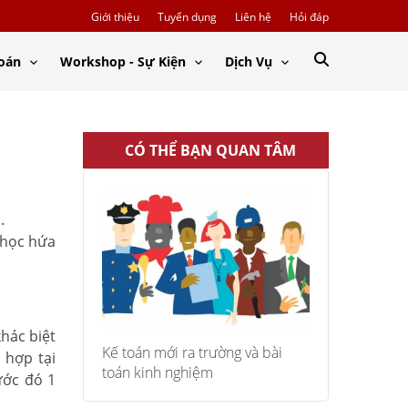
Giới thiệu
Tuyển dụng
Liên hệ
Hỏi đáp
Toán
Workshop - Sự Kiện
Dịch Vụ
CÓ THỂ BẠN QUAN TÂM
.
 học hứa
hác biệt
Kế toán mới ra trường và bài
 hợp tại
toán kinh nghiệm
ước đó 1