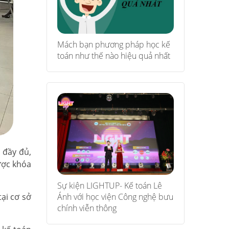
Mách bạn phương pháp học kế
toán như thế nào hiệu quả nhất
 đầy đủ,
ược khóa
Sự kiện LIGHTUP- Kế toán Lê
ại cơ sở
Ánh với học viện Công nghệ bưu
chính viễn thông