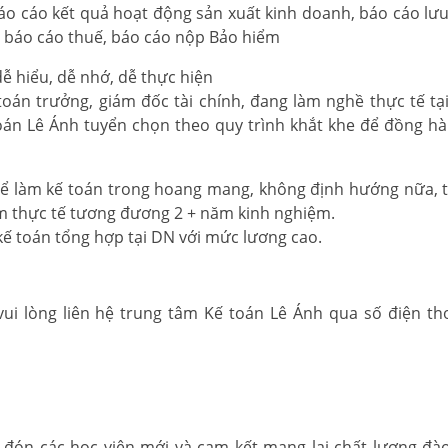
 báo cáo kết quả hoạt động sản xuất kinh doanh, báo cáo lư
ị, báo cáo thuế, báo cáo nộp Bảo hiểm
ễ hiểu, dễ nhớ, dễ thực hiện
toán trưởng, giám đốc tài chính, đang làm nghề thực tế tạ
 toán Lê Ánh tuyển chọn theo quy trình khắt khe để đồng h
 để làm kế toán trong hoang mang, không định hướng nữa, t
ệm thực tế tương đương 2 + năm kinh nghiệm.
 kế toán tổng hợp tại DN với mức lương cao.
vui lòng liên hệ trung tâm Kế toán Lê Ánh qua số điện th
đón các học viên mới và cam kết mang lại chất lượng đào