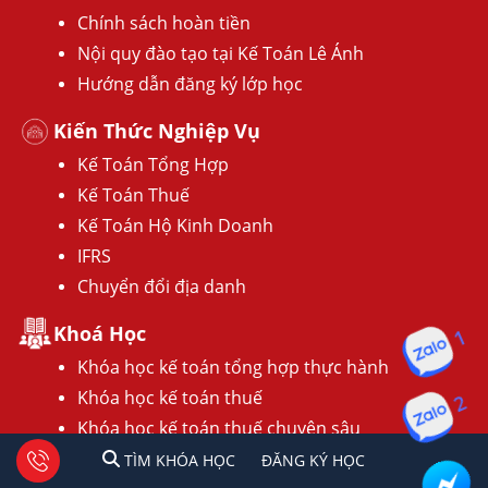
Chính sách hoàn tiền
Nội quy đào tạo tại Kế Toán Lê Ánh
Hướng dẫn đăng ký lớp học
Kiến Thức Nghiệp Vụ
Kế Toán Tổng Hợp
Kế Toán Thuế
Kế Toán Hộ Kinh Doanh
IFRS
Chuyển đổi địa danh
Khoá Học
1
Khóa học kế toán tổng hợp thực hành
Khóa học kế toán thuế
2
Khóa học kế toán thuế chuyên sâu
Khóa học phân tích báo cáo tài chính doanh
1
2
Tư vấn facebook
TÌM KHÓA HỌC
ĐĂNG KÍ HỌC
TÌM KHÓA HỌC
ĐĂNG KÝ HỌC
nghiệp