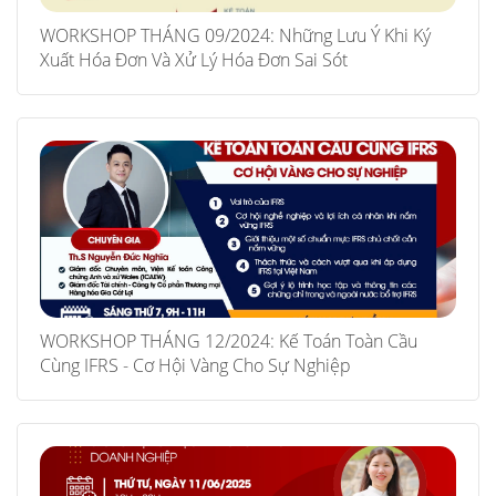
WORKSHOP THÁNG 09/2024: Những Lưu Ý Khi Ký
Xuất Hóa Đơn Và Xử Lý Hóa Đơn Sai Sót
WORKSHOP THÁNG 12/2024: Kế Toán Toàn Cầu
Cùng IFRS - Cơ Hội Vàng Cho Sự Nghiệp