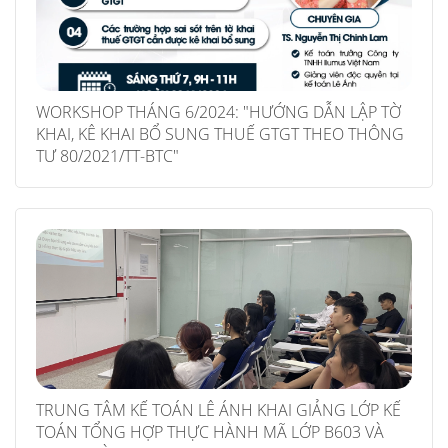
WORKSHOP THÁNG 6/2024: "HƯỚNG DẪN LẬP TỜ
KHAI, KÊ KHAI BỔ SUNG THUẾ GTGT THEO THÔNG
TƯ 80/2021/TT-BTC"
TRUNG TÂM KẾ TOÁN LÊ ÁNH KHAI GIẢNG LỚP KẾ
TOÁN TỔNG HỢP THỰC HÀNH MÃ LỚP B603 VÀ