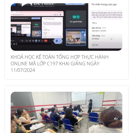
KHOÁ HỌC KẾ TOÁN TỔNG HỢP THỰC HÀNH
ONLINE MÃ LỚP C197 KHAI GIẢNG NGÀY
11/07/2024