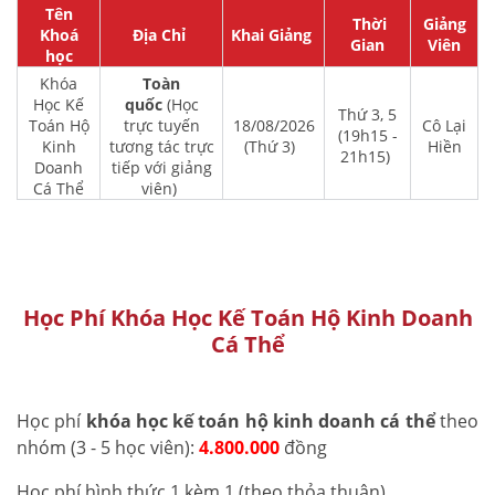
Tên
Thời
Giảng
Khoá
Địa Chỉ
Khai Giảng
Gian
Viên
học
Khóa
Toàn
Học Kế
quốc
(Học
Thứ 3, 5
Toán Hộ
trực tuyến
18/08/2026
Cô Lại
(19h15 -
Kinh
tương tác trực
(Thứ 3)
Hiền
21h15)
Doanh
tiếp với giảng
Cá Thể
viên)
Học Phí Khóa Học Kế Toán Hộ Kinh Doanh
Cá Thể
Học phí
khóa học kế toán hộ kinh doanh cá thể
theo
nhóm (3 - 5 học viên):
4.800.000
đồng
Học phí hình thức 1 kèm 1 (theo thỏa thuận)