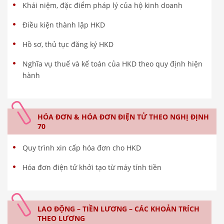
Khái niệm, đặc điểm pháp lý của hộ kinh doanh
Điều kiện thành lập HKD
Hồ sơ, thủ tục đăng ký HKD
Nghĩa vụ thuế và kế toán của HKD theo quy định hiện
hành
HÓA ĐƠN & HÓA ĐƠN ĐIỆN TỬ THEO NGHỊ ĐỊNH
70
Quy trình xin cấp hóa đơn cho HKD
Hóa đơn điện tử khởi tạo từ máy tính tiền
LAO ĐỘNG – TIỀN LƯƠNG – CÁC KHOẢN TRÍCH
THEO LƯƠNG