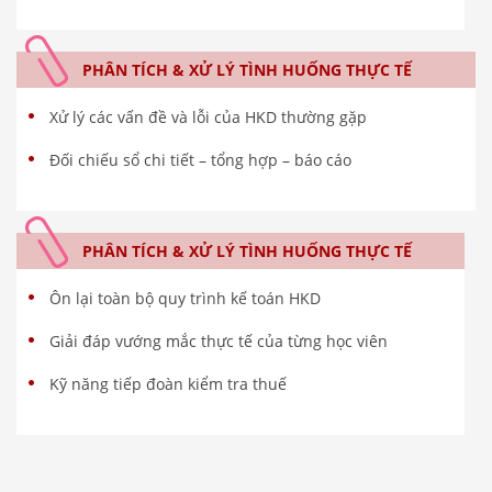
PHÂN TÍCH & XỬ LÝ TÌNH HUỐNG THỰC TẾ
Xử lý các vấn đề và lỗi của HKD thường gặp
Đối chiếu sổ chi tiết – tổng hợp – báo cáo
PHÂN TÍCH & XỬ LÝ TÌNH HUỐNG THỰC TẾ
Ôn lại toàn bộ quy trình kế toán HKD
Giải đáp vướng mắc thực tế của từng học viên
Kỹ năng tiếp đoàn kiểm tra thuế