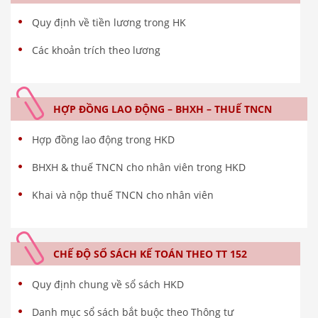
Quy định về tiền lương trong HK
Các khoản trích theo lương
HỢP ĐỒNG LAO ĐỘNG – BHXH – THUẾ TNCN
Hợp đồng lao động trong HKD
BHXH & thuế TNCN cho nhân viên trong HKD
Khai và nộp thuế TNCN cho nhân viên
CHẾ ĐỘ SỔ SÁCH KẾ TOÁN THEO TT 152
Quy định chung về sổ sách HKD
Danh mục sổ sách bắt buộc theo Thông tư