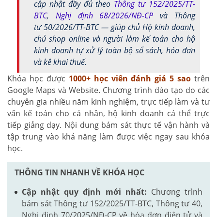
cập nhật đầy đủ theo
Thông tư 152/2025/TT-
BTC
,
Nghị định 68/2026/NĐ-CP
và Thông
tư 50/2026/TT-BTC — giúp chủ Hộ kinh doanh,
chủ shop online và người làm kế toán cho hộ
kinh doanh tự xử lý toàn bộ sổ sách, hóa đơn
và kê khai thuế.
Khóa học được
1000+
học viên đánh giá 5 sao
trên
Google Maps và Website. Chương trình đào tạo do các
chuyên gia nhiều năm kinh nghiệm, trực tiếp làm và tư
vấn kế toán cho cá nhân, hộ kinh doanh cá thể trực
tiếp giảng dạy. Nội dung bám sát thực tế vận hành và
tập trung vào khả năng làm được việc ngay sau khóa
học.
THÔNG TIN NHANH VỀ KHÓA HỌC
Cập nhật quy định mới nhất:
Chương trình
bám sát Thông tư 152/2025/TT-BTC, Thông tư 40,
Nghị định 70/2025/NĐ-CP về hóa đơn điện tử và