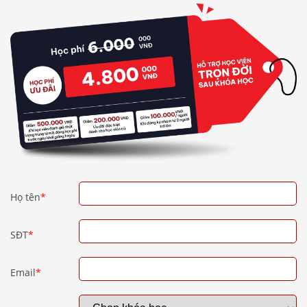
Họ tên
*
SĐT
*
Email
*