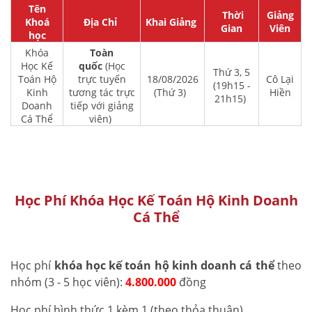
Tên
Thời
Giảng
Khoá
Địa Chỉ
Khai Giảng
Gian
Viên
học
Khóa
Toàn
Học Kế
quốc
(Học
Thứ 3, 5
Toán Hộ
trực tuyến
18/08/2026
Cô Lại
(19h15 -
Kinh
tương tác trực
(Thứ 3)
Hiền
21h15)
Doanh
tiếp với giảng
Cá Thể
viên)
Học Phí Khóa Học Kế Toán Hộ Kinh Doanh
Cá Thể
Học phí
khóa học kế toán hộ kinh doanh cá thể
theo
nhóm (3 - 5 học viên):
4.800.000
đồng
Học phí hình thức 1 kèm 1 (theo thỏa thuận)