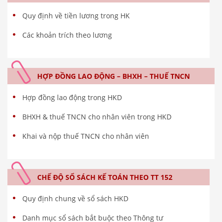
Quy định về tiền lương trong HK
Các khoản trích theo lương
HỢP ĐỒNG LAO ĐỘNG – BHXH – THUẾ TNCN
Hợp đồng lao động trong HKD
BHXH & thuế TNCN cho nhân viên trong HKD
Khai và nộp thuế TNCN cho nhân viên
CHẾ ĐỘ SỔ SÁCH KẾ TOÁN THEO TT 152
Quy định chung về sổ sách HKD
Danh mục sổ sách bắt buộc theo Thông tư