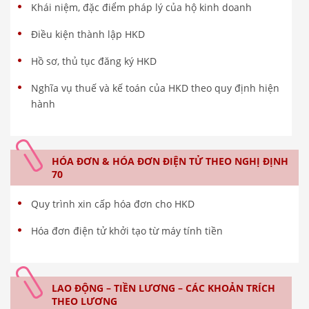
Khái niệm, đặc điểm pháp lý của hộ kinh doanh
Điều kiện thành lập HKD
Hồ sơ, thủ tục đăng ký HKD
Nghĩa vụ thuế và kế toán của HKD theo quy định hiện
hành
HÓA ĐƠN & HÓA ĐƠN ĐIỆN TỬ THEO NGHỊ ĐỊNH
70
Quy trình xin cấp hóa đơn cho HKD
Hóa đơn điện tử khởi tạo từ máy tính tiền
LAO ĐỘNG – TIỀN LƯƠNG – CÁC KHOẢN TRÍCH
THEO LƯƠNG