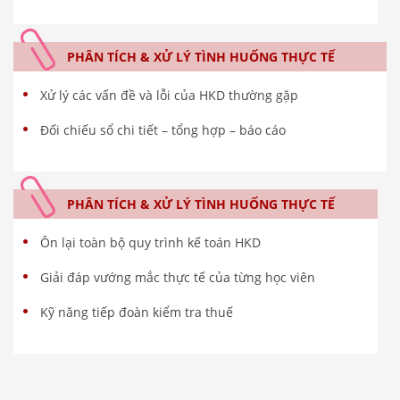
PHÂN TÍCH & XỬ LÝ TÌNH HUỐNG THỰC TẾ
Xử lý các vấn đề và lỗi của HKD thường gặp
Đối chiếu sổ chi tiết – tổng hợp – báo cáo
PHÂN TÍCH & XỬ LÝ TÌNH HUỐNG THỰC TẾ
Ôn lại toàn bộ quy trình kế toán HKD
Giải đáp vướng mắc thực tế của từng học viên
Kỹ năng tiếp đoàn kiểm tra thuế