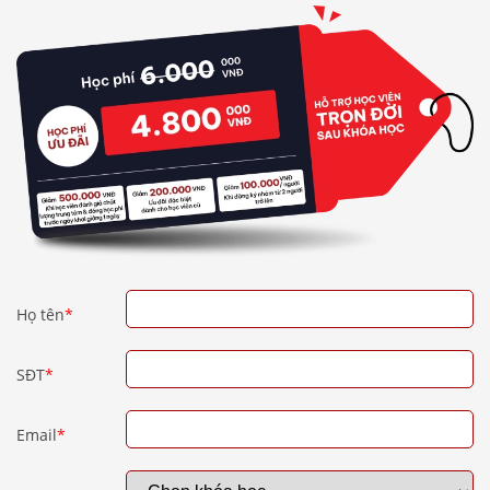
Họ tên
*
SĐT
*
Email
*