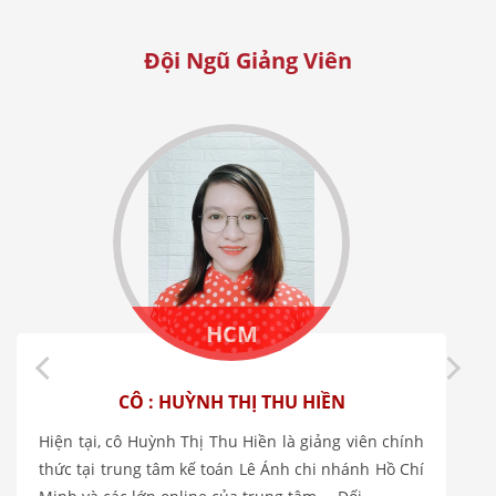
Đội Ngũ Giảng Viên
Hà Nội
CÔ : LẠI THỊ THU HIỀN
Giảng Viên Lại Thị Thu Hiền Profile Giảng Viên Lại
Thị Thu Hiền – Chuyên Gia Kế Toán, Thuế Và Báo