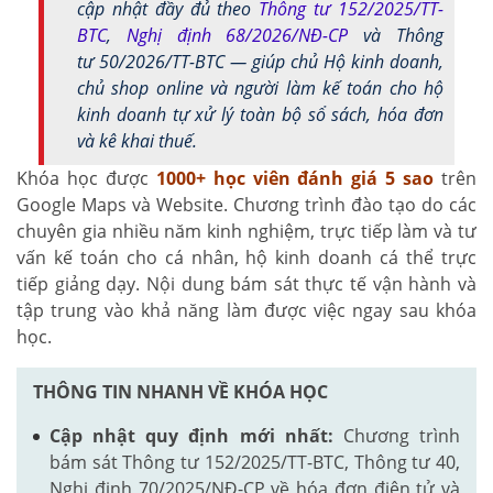
cập nhật đầy đủ theo
Thông tư 152/2025/TT-
BTC
,
Nghị định 68/2026/NĐ-CP
và Thông
tư 50/2026/TT-BTC — giúp chủ Hộ kinh doanh,
chủ shop online và người làm kế toán cho hộ
kinh doanh tự xử lý toàn bộ sổ sách, hóa đơn
và kê khai thuế.
Khóa học được
1000+
học viên đánh giá 5 sao
trên
Google Maps và Website. Chương trình đào tạo do các
chuyên gia nhiều năm kinh nghiệm, trực tiếp làm và tư
vấn kế toán cho cá nhân, hộ kinh doanh cá thể trực
tiếp giảng dạy. Nội dung bám sát thực tế vận hành và
tập trung vào khả năng làm được việc ngay sau khóa
học.
THÔNG TIN NHANH VỀ KHÓA HỌC
Cập nhật quy định mới nhất:
Chương trình
bám sát Thông tư 152/2025/TT-BTC, Thông tư 40,
Nghị định 70/2025/NĐ-CP về hóa đơn điện tử và