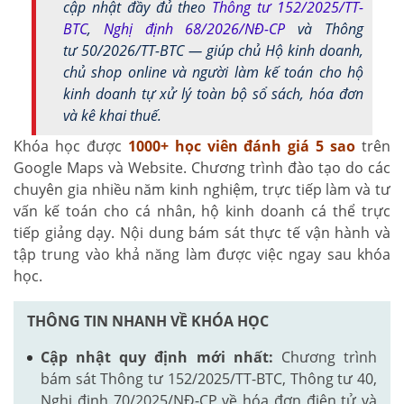
cập nhật đầy đủ theo
Thông tư 152/2025/TT-
BTC
,
Nghị định 68/2026/NĐ-CP
và Thông
tư 50/2026/TT-BTC — giúp chủ Hộ kinh doanh,
chủ shop online và người làm kế toán cho hộ
kinh doanh tự xử lý toàn bộ sổ sách, hóa đơn
và kê khai thuế.
Khóa học được
1000+
học viên đánh giá 5 sao
trên
Google Maps và Website. Chương trình đào tạo do các
chuyên gia nhiều năm kinh nghiệm, trực tiếp làm và tư
vấn kế toán cho cá nhân, hộ kinh doanh cá thể trực
tiếp giảng dạy. Nội dung bám sát thực tế vận hành và
tập trung vào khả năng làm được việc ngay sau khóa
học.
THÔNG TIN NHANH VỀ KHÓA HỌC
Cập nhật quy định mới nhất:
Chương trình
bám sát Thông tư 152/2025/TT-BTC, Thông tư 40,
Nghị định 70/2025/NĐ-CP về hóa đơn điện tử và