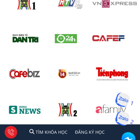
1
2
1
2
Tư vấn facebook
TÌM KHÓA HỌC
ĐĂNG KÍ HỌC
TÌM KHÓA HỌC
ĐĂNG KÝ HỌC