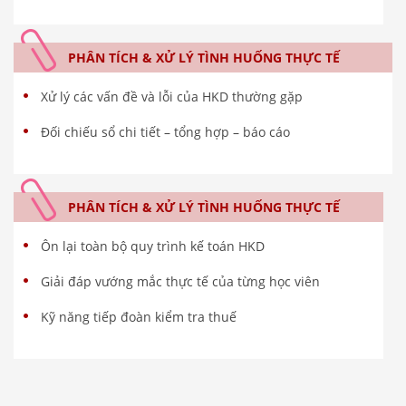
PHÂN TÍCH & XỬ LÝ TÌNH HUỐNG THỰC TẾ
Xử lý các vấn đề và lỗi của HKD thường gặp
Đối chiếu sổ chi tiết – tổng hợp – báo cáo
PHÂN TÍCH & XỬ LÝ TÌNH HUỐNG THỰC TẾ
Ôn lại toàn bộ quy trình kế toán HKD
Giải đáp vướng mắc thực tế của từng học viên
Kỹ năng tiếp đoàn kiểm tra thuế