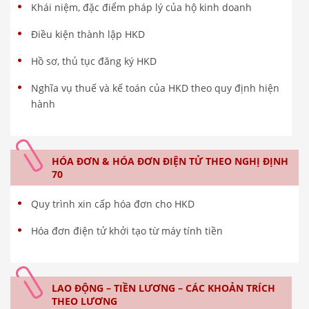
Khái niệm, đặc điểm pháp lý của hộ kinh doanh
Điều kiện thành lập HKD
Hồ sơ, thủ tục đăng ký HKD
Nghĩa vụ thuế và kế toán của HKD theo quy định hiện
hành
HÓA ĐƠN & HÓA ĐƠN ĐIỆN TỬ THEO NGHỊ ĐỊNH
70
Quy trình xin cấp hóa đơn cho HKD
Hóa đơn điện tử khởi tạo từ máy tính tiền
LAO ĐỘNG – TIỀN LƯƠNG – CÁC KHOẢN TRÍCH
THEO LƯƠNG