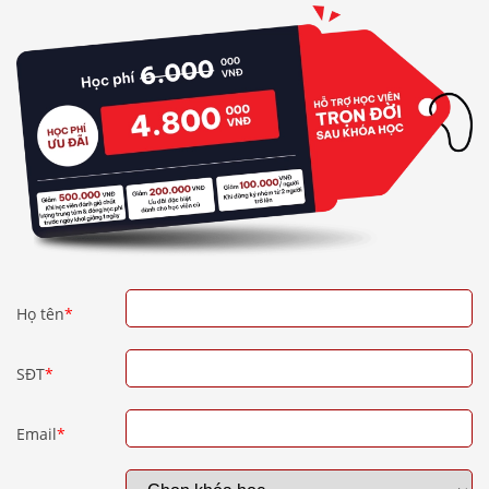
Họ tên
*
SĐT
*
Email
*