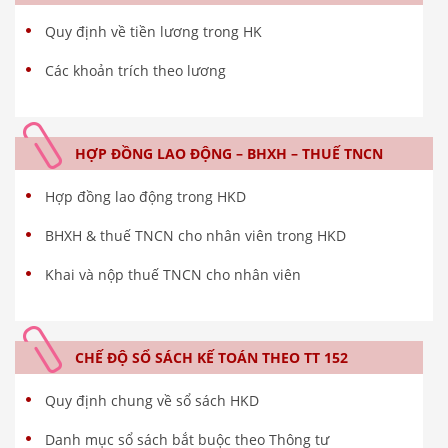
Quy định về tiền lương trong HK
Các khoản trích theo lương
HỢP ĐỒNG LAO ĐỘNG – BHXH – THUẾ TNCN
Hợp đồng lao động trong HKD
BHXH & thuế TNCN cho nhân viên trong HKD
Khai và nộp thuế TNCN cho nhân viên
CHẾ ĐỘ SỔ SÁCH KẾ TOÁN THEO TT 152
Quy định chung về sổ sách HKD
Danh mục sổ sách bắt buộc theo Thông tư