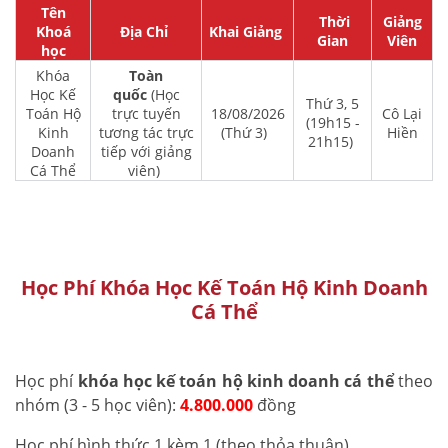
Tên
Thời
Giảng
Khoá
Địa Chỉ
Khai Giảng
Gian
Viên
học
Khóa
Toàn
Học Kế
quốc
(Học
Thứ 3, 5
Toán Hộ
trực tuyến
18/08/2026
Cô Lại
(19h15 -
Kinh
tương tác trực
(Thứ 3)
Hiền
21h15)
Doanh
tiếp với giảng
Cá Thể
viên)
Học Phí Khóa Học Kế Toán Hộ Kinh Doanh
Cá Thể
Học phí
khóa học kế toán hộ kinh doanh cá thể
theo
nhóm (3 - 5 học viên):
4.800.000
đồng
Học phí hình thức 1 kèm 1 (theo thỏa thuận)