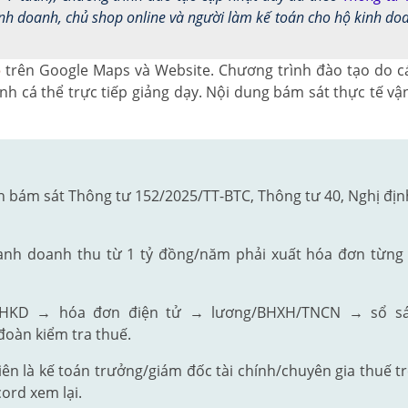
 doanh, chủ shop online và người làm kế toán cho hộ kinh doan
o
trên Google Maps và Website. Chương trình đào tạo do cá
nh cá thể trực tiếp giảng dạy. Nội dung bám sát thực tế v
 bám sát Thông tư 152/2025/TT-BTC, Thông tư 40, Nghị địn
nh doanh thu từ 1 tỷ đồng/năm phải xuất hóa đơn từng gi
HKD → hóa đơn điện tử → lương/BHXH/TNCN → sổ sách
đoàn kiểm tra thuế.
ên là kế toán trưởng/giám đốc tài chính/chuyên gia thuế t
cord xem lại.