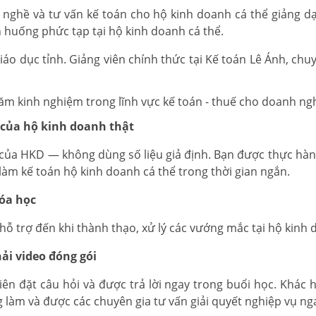
 nghề và tư vấn kế toán cho hộ kinh doanh cá thể giảng d
h huống phức tạp tại hộ kinh doanh cá thể.
áo dục tỉnh. Giảng viên chính thức tại Kế toán Lê Ánh, chu
 năm kinh nghiệm trong lĩnh vực kế toán - thuế cho doanh ng
 của hộ kinh doanh thật
 của HKD — không dùng số liệu giả định. Bạn được thực hành 
n làm kế toán hộ kinh doanh cá thể trong thời gian ngắn.
hóa học
 hỗ trợ đến khi thành thạo, xử lý các vướng mắc tại hộ kin
hải video đóng gói
viên đặt câu hỏi và được trả lời ngay trong buổi học. Khác
làm và được các chuyên gia tư vấn giải quyết nghiệp vụ ng