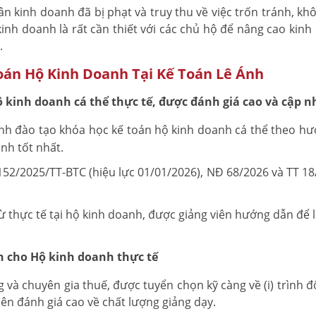
n kinh doanh đã bị phạt và truy thu về việc trốn tránh, khô
kinh doanh là rất cần thiết với các chủ hộ để nâng cao kinh
.
oán Hộ Kinh Doanh Tại Kế Toán Lê Ánh
ộ kinh doanh cá thể thực tế, được đánh giá cao và cập 
nh đào tạo khóa học kế toán hộ kinh doanh cá thể theo hướ
nh tốt nhất.
152/2025/TT-BTC (hiệu lực 01/01/2026), NĐ 68/2026 và TT 1
ừ thực tế tại hộ kinh doanh, được giảng viên hướng dẫn để 
án cho Hộ kinh doanh thực tế
và chuyên gia thuế, được tuyển chọn kỹ càng về (i) trình độ
iên đánh giá cao về chất lượng giảng dạy.