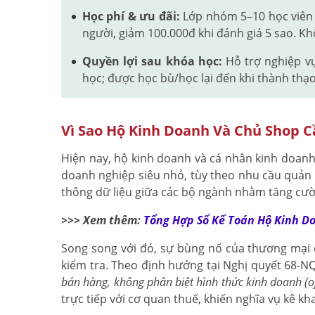
Học phí & ưu đãi:
Lớp nhóm 5–10 học viên 4
người, giảm 100.000đ khi đánh giá 5 sao. K
Quyền lợi sau khóa học:
Hỗ trợ nghiệp vụ
học; được học bù/học lại đến khi thành thạo
Vì Sao Hộ Kinh Doanh Và Chủ Shop C
Hiện nay, hộ kinh doanh và cá nhân kinh doan
doanh nghiệp siêu nhỏ, tùy theo nhu cầu quản l
thông dữ liệu giữa các bộ ngành nhằm tăng cườn
>>> Xem thêm:
Tổng Hợp Sổ Kế Toán Hộ Kinh D
Song song với đó, sự bùng nổ của thương mại đ
kiểm tra. Theo định hướng tại Nghị quyết 68-N
bán hàng, không phân biệt hình thức kinh doanh (of
trực tiếp với cơ quan thuế, khiến nghĩa vụ kê k