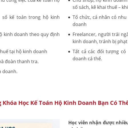
chủ công việc của kế toán hộ
Chủ shop, hộ kinh doanh 
sổ sách, kê khai thuế – k
 sổ kế toán trong hộ kinh
Tổ chức, cá nhân có nhu 
doanh
hộ kinh doanh theo quy định
Freelancer, người trái 
kinh doanh, tránh bị phạt
thuế tại hộ kinh doanh
Tất cả các đối tượng có
doanh cá thể.
 và đoàn thanh tra.
h doanh.
 Khóa Học Kế Toán Hộ Kinh Doanh Bạn Có Th
Học viên nhận được nhiều