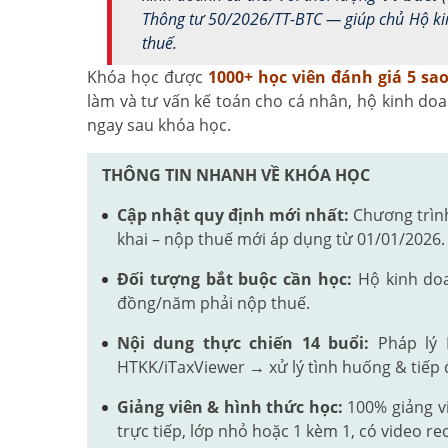
Thông tư 50/2026/TT-BTC — giúp chủ Hộ kinh
thuế.
Khóa học được
1000+
học viên đánh giá 5 sa
làm và tư vấn kế toán cho cá nhân, hộ kinh doa
ngay sau khóa học.
THÔNG TIN NHANH VỀ KHÓA HỌC
Cập nhật quy định mới nhất:
Chương trình
khai – nộp thuế mới áp dụng từ 01/01/2026.
Đối tượng bắt buộc cần học:
Hộ kinh doa
đồng/năm phải nộp thuế.
Nội dung thực chiến 14 buổi:
Pháp lý 
HTKK/iTaxViewer → xử lý tình huống & tiếp 
Giảng viên & hình thức học:
100% giảng vi
trực tiếp, lớp nhỏ hoặc 1 kèm 1, có video re