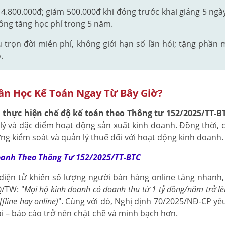
.800.000đ; giảm 500.000đ khi đóng trước khai giảng 5 ngà
hông tăng học phí trong 5 năm.
 trọn đời miễn phí, không giới hạn số lần hỏi; tặng phần
.
ần Học Kế Toán Ngay Từ Bây Giờ?
h
thực hiện chế độ kế toán theo Thông tư 152/2025/TT-B
ý và đặc điểm hoạt động sản xuất kinh doanh. Đồng thời, c
g kiểm soát và quản lý thuế đối với hoạt động kinh doanh.
oanh Theo Thông Tư 152/2025/TT-BTC
iện tử khiến số lượng người bán hàng online tăng nhanh, k
Q/TW: "
Mọi hộ kinh doanh có doanh thu từ 1 tỷ đồng/năm trở lê
fline hay online)
". Cùng với đó, Nghị định 70/2025/NĐ-CP yêu
hai – báo cáo trở nên chặt chẽ và minh bạch hơn.