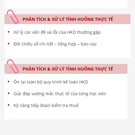
PHÂN TÍCH & XỬ LÝ TÌNH HUỐNG THỰC TẾ
Xử lý các vấn đề và lỗi của HKD thường gặp
Đối chiếu sổ chi tiết – tổng hợp – báo cáo
PHÂN TÍCH & XỬ LÝ TÌNH HUỐNG THỰC TẾ
Ôn lại toàn bộ quy trình kế toán HKD
Giải đáp vướng mắc thực tế của từng học viên
Kỹ năng tiếp đoàn kiểm tra thuế