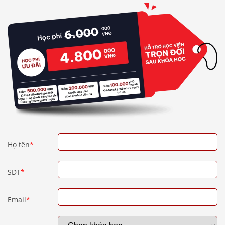
Họ tên
*
SĐT
*
Email
*