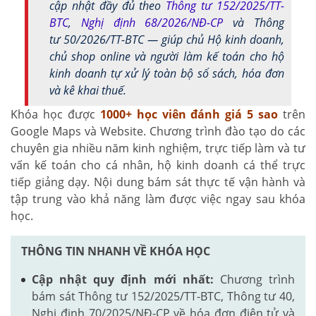
cập nhật đầy đủ theo
Thông tư 152/2025/TT-
BTC
,
Nghị định 68/2026/NĐ-CP
và Thông
tư 50/2026/TT-BTC — giúp chủ Hộ kinh doanh,
chủ shop online và người làm kế toán cho hộ
kinh doanh tự xử lý toàn bộ sổ sách, hóa đơn
và kê khai thuế.
Khóa học được
1000+
học viên đánh giá 5 sao
trên
Google Maps và Website. Chương trình đào tạo do các
chuyên gia nhiều năm kinh nghiệm, trực tiếp làm và tư
vấn kế toán cho cá nhân, hộ kinh doanh cá thể trực
tiếp giảng dạy. Nội dung bám sát thực tế vận hành và
tập trung vào khả năng làm được việc ngay sau khóa
học.
THÔNG TIN NHANH VỀ KHÓA HỌC
Cập nhật quy định mới nhất:
Chương trình
bám sát Thông tư 152/2025/TT-BTC, Thông tư 40,
Nghị định 70/2025/NĐ-CP về hóa đơn điện tử và