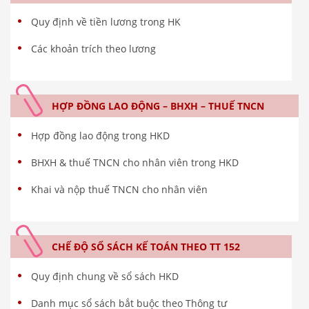
Quy định về tiền lương trong HK
Các khoản trích theo lương
HỢP ĐỒNG LAO ĐỘNG – BHXH – THUẾ TNCN
Hợp đồng lao động trong HKD
BHXH & thuế TNCN cho nhân viên trong HKD
Khai và nộp thuế TNCN cho nhân viên
CHẾ ĐỘ SỔ SÁCH KẾ TOÁN THEO TT 152
Quy định chung về sổ sách HKD
Danh mục sổ sách bắt buộc theo Thông tư