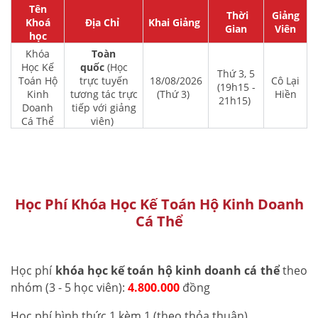
Tên
Thời
Giảng
Khoá
Địa Chỉ
Khai Giảng
Gian
Viên
học
Khóa
Toàn
Học Kế
quốc
(Học
Thứ 3, 5
Toán Hộ
trực tuyến
18/08/2026
Cô Lại
(19h15 -
Kinh
tương tác trực
(Thứ 3)
Hiền
21h15)
Doanh
tiếp với giảng
Cá Thể
viên)
Học Phí Khóa Học Kế Toán Hộ Kinh Doanh
Cá Thể
Học phí
khóa học kế toán hộ kinh doanh cá thể
theo
nhóm (3 - 5 học viên):
4.800.000
đồng
Học phí hình thức 1 kèm 1 (theo thỏa thuận)