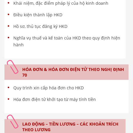
Khái niệm, đặc điểm pháp lý của hộ kinh doanh
Điều kiện thành lập HKD
Hồ sơ, thủ tục đăng ký HKD
Nghĩa vụ thuế và kế toán của HKD theo quy định hiện
hành
HÓA ĐƠN & HÓA ĐƠN ĐIỆN TỬ THEO NGHỊ ĐỊNH
70
Quy trình xin cấp hóa đơn cho HKD
Hóa đơn điện tử khởi tạo từ máy tính tiền
LAO ĐỘNG – TIỀN LƯƠNG – CÁC KHOẢN TRÍCH
THEO LƯƠNG