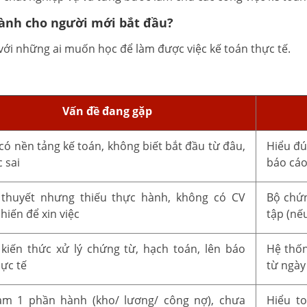
dành cho người mới bắt đầu?
ới những ai muốn học để làm được việc kế toán thực tế.
Vấn đề đang gặp
có nền tảng kế toán, không biết bắt đầu từ đâu,
Hiểu đú
 sai
báo cá
 thuyết nhưng thiếu thực hành, không có CV
Bộ chứn
hiến để xin việc
tập (nế
kiến thức xử lý chứng từ, hạch toán, lên báo
Hệ thốn
hực tế
từ ngày
àm 1 phần hành (kho/ lương/ công nợ), chưa
Hiểu t