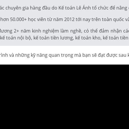
ác chuyên gia hàng đầu do Kế toán Lê Ánh tổ chức để nâng
hơn 50.000+ học viên từ năm 2012 tới nay trên toàn quốc và
đương 2+ năm kinh nghiệm làm nghề, có thể đảm nhận các v
ế toán nội bộ, kế toán tiền lương, kế toán kho, kế toán tiề
 trình và những kỹ năng quan trọng mà bạn sẽ đạt được sau