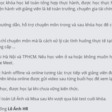
 học khóa học kế toán tổng hợp thực hành, được học thực
iện hành với giảng viên là kế toán trưởng, chuyên gia tài ch
c hướng dẫn, hỗ trợ chuyên môn trong và sau khóa học để c
hỉ chuyên môn mà là cách xử lý các tình huống thực tế tại
ng cấp …
tại Hà Nội và TPHCM. Nếu học viên ở xa hoặc không muốn họ
le Meet.
hành offline và online tương tác trực tiếp với giảng viên
c viên khóa online được gửi video sau từng buổi học để xem l
học, được học lại khi chưa vững kiến thức.
toán Lê Ánh và Misa sau khi vượt qua bài test cuối khóa.
hống
Lê Ánh HR