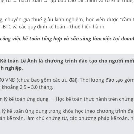
ng từ → hạch toán → lập báo cáo tài chính và tờ khai thu
 chuyên gia thuế giàu kinh nghiệm, học viên được “cầm t
BTC và các quy định kế toán – thuế hiện hành.
lý công việc kế toán tổng hợp và sẵn sàng làm việc tại do
 Kế toán Lê Ánh là chương trình đào tạo cho người mớ
nh nghiệp.
00 VNĐ (chưa bao gồm các ưu đãi). Thời lượng đào tạo gồm 2
 khoảng 2,5 – 3,0 tháng.
n lý kế toán ứng dụng → Học kế toán thực hành trên chứng 
ý kế toán ứng dụng trong khóa học theo chương trình đào t
oản kế toán, làm chủ chứng từ, các phương pháp kế toán, h