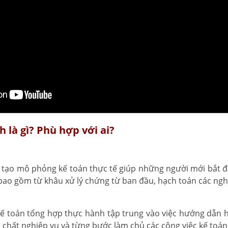
 là gì? Phù hợp với ai?
o tạo mô phỏng kế toán thực tế giúp những người mới bắt 
bao gồm từ khâu xử lý chứng từ ban đầu, hạch toán các nghi
 kế toán tổng hợp thực hành tập trung vào việc hướng dẫn họ
 chất nghiệp vụ và từng bước làm chủ các công việc kế toá