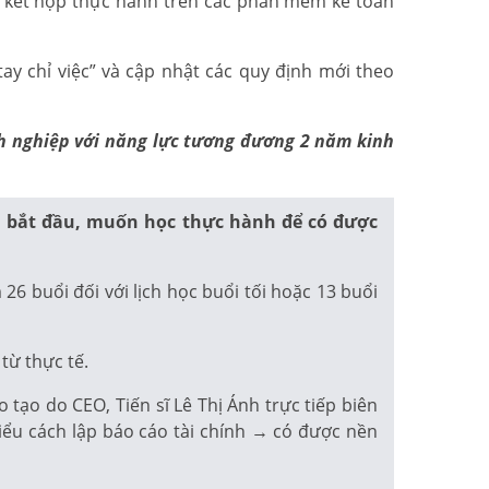
ế, kết hợp thực hành trên các phần mềm kế toán
ay chỉ việc” và cập nhật các quy định mới theo
anh nghiệp với năng lực tương đương 2 năm kinh
i bắt đầu, muốn học thực hành để có được
6 buổi đối với lịch học buổi tối hoặc 13 buổi
từ thực tế.
ạo do CEO, Tiến sĩ Lê Thị Ánh trực tiếp biên
iểu cách lập báo cáo tài chính → có được nền