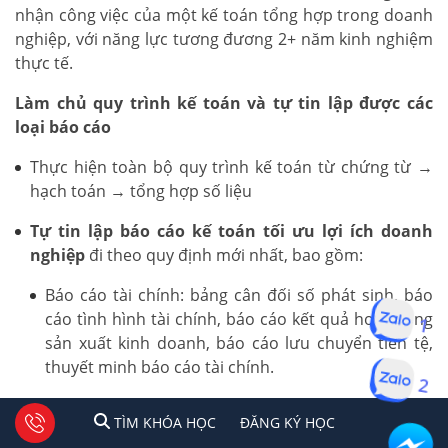
nhận công việc của một kế toán tổng hợp trong doanh
nghiệp, với năng lực tương đương 2+ năm kinh nghiệm
thực tế.
Làm chủ quy trình kế toán và tự tin lập được các
loại báo cáo
Thực hiện toàn bộ quy trình kế toán từ chứng từ →
hạch toán → tổng hợp số liệu
Tự tin lập báo cáo kế toán tối ưu lợi ích doanh
nghiệp
đi theo quy định mới nhất, bao gồm:
Báo cáo tài chính: bảng cân đối số phát sinh, báo
1
cáo tình hình tài chính, báo cáo kết quả hoạt động
sản xuất kinh doanh, báo cáo lưu chuyển tiền tệ,
thuyết minh báo cáo tài chính.
2
Báo cáo thuế: Tờ khai thuế GTGT, TNCN, TNDN
1
2
Tư vấn facebook
TÌM KHÓA HỌC
ĐĂNG KÍ HỌC
TÌM KHÓA HỌC
ĐĂNG KÝ HỌC
theo quy định hiện hành