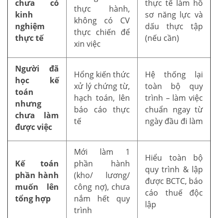
chưa có
thực tế làm hồ
thực hành,
kinh
sơ năng lực và
không có CV
nghiệm
dấu thực tập
thực chiến để
thực tế
(nếu cần)
xin việc
Người đã
Hổng kiến thức
Hệ thống lại
học kế
xử lý chứng từ,
toàn bộ quy
toán
hạch toán, lên
trình – làm việc
nhưng
báo cáo thực
chuẩn ngay từ
chưa làm
tế
ngày đầu đi làm
được việc
Mới làm 1
Hiểu toàn bộ
Kế toán
phần hành
quy trình & lập
phần hành
(kho/ lương/
được BCTC, báo
muốn lên
công nợ), chưa
cáo thuế độc
tổng hợp
nắm hết quy
lập
trình