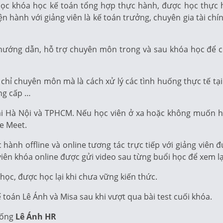
 học khóa học kế toán tổng hợp thực hành, được học thực
iện hành với giảng viên là kế toán trưởng, chuyên gia tài ch
c hướng dẫn, hỗ trợ chuyên môn trong và sau khóa học để c
hỉ chuyên môn mà là cách xử lý các tình huống thực tế tại
ng cấp …
tại Hà Nội và TPHCM. Nếu học viên ở xa hoặc không muốn họ
le Meet.
hành offline và online tương tác trực tiếp với giảng viên
c viên khóa online được gửi video sau từng buổi học để xem l
học, được học lại khi chưa vững kiến thức.
toán Lê Ánh và Misa sau khi vượt qua bài test cuối khóa.
hống
Lê Ánh HR