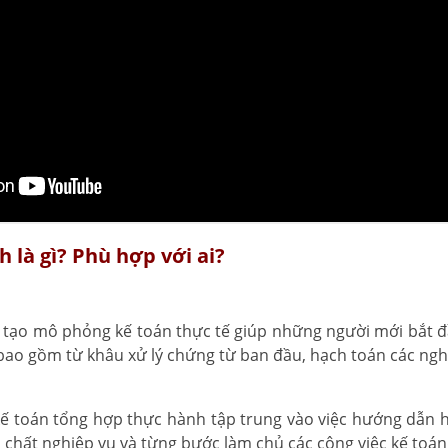
 là gì? Phù hợp với ai?
o tạo mô phỏng kế toán thực tế giúp những người mới bắt 
bao gồm từ khâu xử lý chứng từ ban đầu, hạch toán các nghi
 kế toán tổng hợp thực hành tập trung vào việc hướng dẫn họ
 chất nghiệp vụ và từng bước làm chủ các công việc kế toá