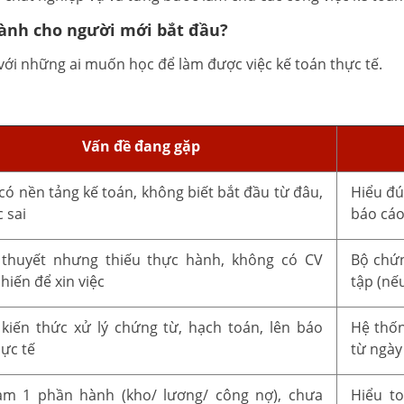
dành cho người mới bắt đầu?
ới những ai muốn học để làm được việc kế toán thực tế.
Vấn đề đang gặp
có nền tảng kế toán, không biết bắt đầu từ đâu,
Hiểu đú
 sai
báo cá
 thuyết nhưng thiếu thực hành, không có CV
Bộ chứn
hiến để xin việc
tập (nế
kiến thức xử lý chứng từ, hạch toán, lên báo
Hệ thốn
hực tế
từ ngày
àm 1 phần hành (kho/ lương/ công nợ), chưa
Hiểu t