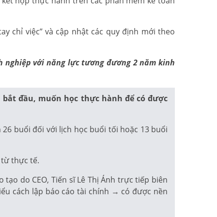
ế, kết hợp thực hành trên các phần mềm kế toán
ay chỉ việc” và cập nhật các quy định mới theo
anh nghiệp với năng lực tương đương 2 năm kinh
i bắt đầu, muốn học thực hành để có được
6 buổi đối với lịch học buổi tối hoặc 13 buổi
từ thực tế.
ạo do CEO, Tiến sĩ Lê Thị Ánh trực tiếp biên
iểu cách lập báo cáo tài chính → có được nền