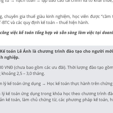
ng từ → hạch toán → lập báo cáo tài chính và tờ khai thu
 chuyên gia thuế giàu kinh nghiệm, học viên được “cầm t
BTC và các quy định kế toán – thuế hiện hành.
lý công việc kế toán tổng hợp và sẵn sàng làm việc tại do
 Kế toán Lê Ánh là chương trình đào tạo cho người mớ
nh nghiệp.
00 VNĐ (chưa bao gồm các ưu đãi). Thời lượng đào tạo gồm 2
 khoảng 2,5 – 3,0 tháng.
n lý kế toán ứng dụng → Học kế toán thực hành trên chứng 
ý kế toán ứng dụng trong khóa học theo chương trình đào t
oản kế toán, làm chủ chứng từ, các phương pháp kế toán, h