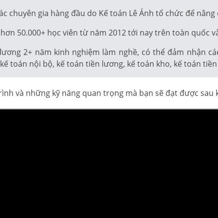
ác chuyên gia hàng đầu do Kế toán Lê Ánh tổ chức để nâng
hơn 50.000+ học viên từ năm 2012 tới nay trên toàn quốc và
đương 2+ năm kinh nghiệm làm nghề, có thể đảm nhận các v
ế toán nội bộ, kế toán tiền lương, kế toán kho, kế toán tiề
 trình và những kỹ năng quan trọng mà bạn sẽ đạt được sau