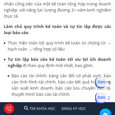
nhận công việc của một kế toán tổng hợp trong doanh
nghiệp, với năng lực tương đương 2+ năm kinh nghiệm
thực tế.
Làm chủ quy trình kế toán và tự tin lập được các
loại báo cáo
Thực hiện toàn bộ quy trình kế toán từ chứng từ →
hạch toán → tổng hợp số liệu
Tự tin lập báo cáo kế toán tối ưu lợi ích doanh
nghiệp
đi theo quy định mới nhất, bao gồm:
Báo cáo tài chính: bảng cân đối số phát sinh, báo
1
cáo tình hình tài chính, báo cáo kết quả hoạt động
sản xuất kinh doanh, báo cáo lưu chuyển tiền tệ,
thuyết minh báo cáo tài chính.
2
Báo cáo thuế: Tờ khai thuế GTGT, TNCN, TNDN
1
2
Tư vấn facebook
TÌM KHÓA HỌC
ĐĂNG KÍ HỌC
TÌM KHÓA HỌC
ĐĂNG KÝ HỌC
theo quy định hiện hành