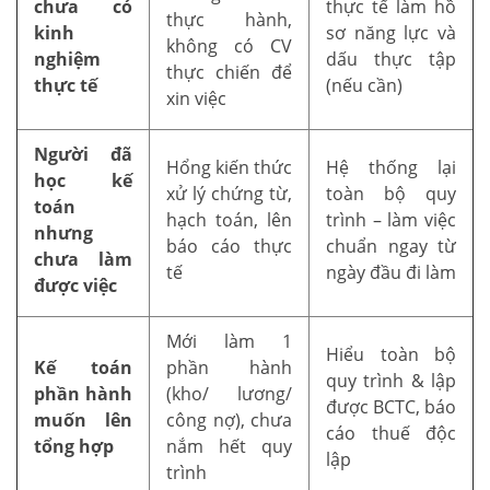
chưa có
thực tế làm hồ
thực hành,
kinh
sơ năng lực và
không có CV
nghiệm
dấu thực tập
thực chiến để
thực tế
(nếu cần)
xin việc
Người đã
Hổng kiến thức
Hệ thống lại
học kế
xử lý chứng từ,
toàn bộ quy
toán
hạch toán, lên
trình – làm việc
nhưng
báo cáo thực
chuẩn ngay từ
chưa làm
tế
ngày đầu đi làm
được việc
Mới làm 1
Hiểu toàn bộ
Kế toán
phần hành
quy trình & lập
phần hành
(kho/ lương/
được BCTC, báo
muốn lên
công nợ), chưa
cáo thuế độc
tổng hợp
nắm hết quy
lập
trình