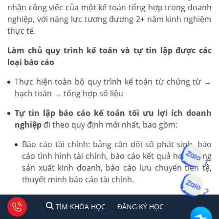
nhận công việc của một kế toán tổng hợp trong doanh
nghiệp, với năng lực tương đương 2+ năm kinh nghiệm
thực tế.
Làm chủ quy trình kế toán và tự tin lập được các
loại báo cáo
Thực hiện toàn bộ quy trình kế toán từ chứng từ →
hạch toán → tổng hợp số liệu
Tự tin lập báo cáo kế toán tối ưu lợi ích doanh
nghiệp
đi theo quy định mới nhất, bao gồm:
Báo cáo tài chính: bảng cân đối số phát sinh, báo
cáo tình hình tài chính, báo cáo kết quả hoạt động
1
sản xuất kinh doanh, báo cáo lưu chuyển tiền tệ,
thuyết minh báo cáo tài chính.
2
Báo cáo thuế: Tờ khai thuế GTGT, TNCN, TNDN
1
2
Tư vấn facebook
TÌM KHÓA HỌC
ĐĂNG KÍ HỌC
TÌM KHÓA HỌC
ĐĂNG KÝ HỌC
theo quy định hiện hành