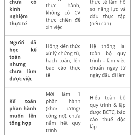
chưa có
thực tế làm hồ
thực hành,
kinh
sơ năng lực và
không có CV
nghiệm
dấu thực tập
thực chiến để
thực tế
(nếu cần)
xin việc
Người đã
Hổng kiến thức
Hệ thống lại
học kế
xử lý chứng từ,
toàn bộ quy
toán
hạch toán, lên
trình – làm việc
nhưng
báo cáo thực
chuẩn ngay từ
chưa làm
tế
ngày đầu đi làm
được việc
Mới làm 1
Hiểu toàn bộ
Kế toán
phần hành
quy trình & lập
phần hành
(kho/ lương/
được BCTC, báo
muốn lên
công nợ), chưa
cáo thuế độc
tổng hợp
nắm hết quy
lập
trình