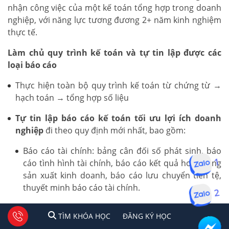
nhận công việc của một kế toán tổng hợp trong doanh
nghiệp, với năng lực tương đương 2+ năm kinh nghiệm
thực tế.
Làm chủ quy trình kế toán và tự tin lập được các
loại báo cáo
Thực hiện toàn bộ quy trình kế toán từ chứng từ →
hạch toán → tổng hợp số liệu
Tự tin lập báo cáo kế toán tối ưu lợi ích doanh
nghiệp
đi theo quy định mới nhất, bao gồm:
Báo cáo tài chính: bảng cân đối số phát sinh, báo
cáo tình hình tài chính, báo cáo kết quả hoạt động
1
sản xuất kinh doanh, báo cáo lưu chuyển tiền tệ,
thuyết minh báo cáo tài chính.
2
Báo cáo thuế: Tờ khai thuế GTGT, TNCN, TNDN
1
2
Tư vấn facebook
TÌM KHÓA HỌC
ĐĂNG KÍ HỌC
TÌM KHÓA HỌC
ĐĂNG KÝ HỌC
theo quy định hiện hành