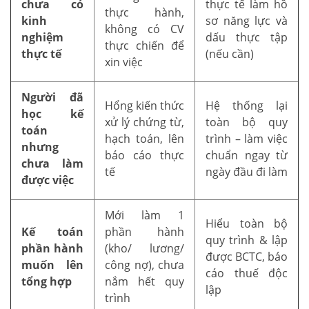
chưa có
thực tế làm hồ
thực hành,
kinh
sơ năng lực và
không có CV
nghiệm
dấu thực tập
thực chiến để
thực tế
(nếu cần)
xin việc
Người đã
Hổng kiến thức
Hệ thống lại
học kế
xử lý chứng từ,
toàn bộ quy
toán
hạch toán, lên
trình – làm việc
nhưng
báo cáo thực
chuẩn ngay từ
chưa làm
tế
ngày đầu đi làm
được việc
Mới làm 1
Hiểu toàn bộ
Kế toán
phần hành
quy trình & lập
phần hành
(kho/ lương/
được BCTC, báo
muốn lên
công nợ), chưa
cáo thuế độc
tổng hợp
nắm hết quy
lập
trình