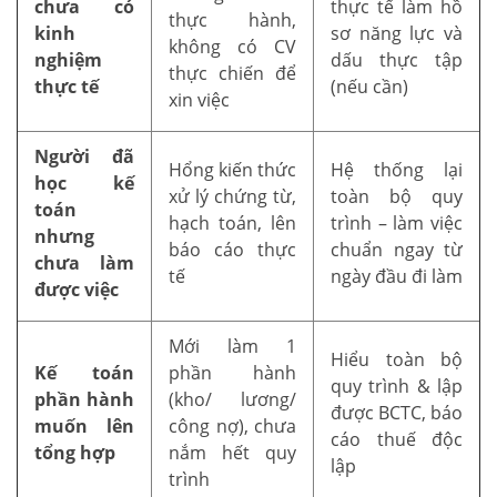
chưa có
thực tế làm hồ
thực hành,
kinh
sơ năng lực và
không có CV
nghiệm
dấu thực tập
thực chiến để
thực tế
(nếu cần)
xin việc
Người đã
Hổng kiến thức
Hệ thống lại
học kế
xử lý chứng từ,
toàn bộ quy
toán
hạch toán, lên
trình – làm việc
nhưng
báo cáo thực
chuẩn ngay từ
chưa làm
tế
ngày đầu đi làm
được việc
Mới làm 1
Hiểu toàn bộ
Kế toán
phần hành
quy trình & lập
phần hành
(kho/ lương/
được BCTC, báo
muốn lên
công nợ), chưa
cáo thuế độc
tổng hợp
nắm hết quy
lập
trình