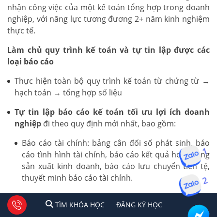
nhận công việc của một kế toán tổng hợp trong doanh
nghiệp, với năng lực tương đương 2+ năm kinh nghiệm
thực tế.
Làm chủ quy trình kế toán và tự tin lập được các
loại báo cáo
Thực hiện toàn bộ quy trình kế toán từ chứng từ →
hạch toán → tổng hợp số liệu
Tự tin lập báo cáo kế toán tối ưu lợi ích doanh
nghiệp
đi theo quy định mới nhất, bao gồm:
Báo cáo tài chính: bảng cân đối số phát sinh, báo
1
cáo tình hình tài chính, báo cáo kết quả hoạt động
sản xuất kinh doanh, báo cáo lưu chuyển tiền tệ,
thuyết minh báo cáo tài chính.
2
Báo cáo thuế: Tờ khai thuế GTGT, TNCN, TNDN
1
2
Tư vấn facebook
TÌM KHÓA HỌC
ĐĂNG KÍ HỌC
TÌM KHÓA HỌC
ĐĂNG KÝ HỌC
theo quy định hiện hành