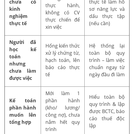
chưa có
thực tế làm hồ
thực hành,
kinh
sơ năng lực và
không có CV
nghiệm
dấu thực tập
thực chiến để
thực tế
(nếu cần)
xin việc
Người đã
Hổng kiến thức
Hệ thống lại
học kế
xử lý chứng từ,
toàn bộ quy
toán
hạch toán, lên
trình – làm việc
nhưng
báo cáo thực
chuẩn ngay từ
chưa làm
tế
ngày đầu đi làm
được việc
Mới làm 1
Hiểu toàn bộ
Kế toán
phần hành
quy trình & lập
phần hành
(kho/ lương/
được BCTC, báo
muốn lên
công nợ), chưa
cáo thuế độc
tổng hợp
nắm hết quy
lập
trình