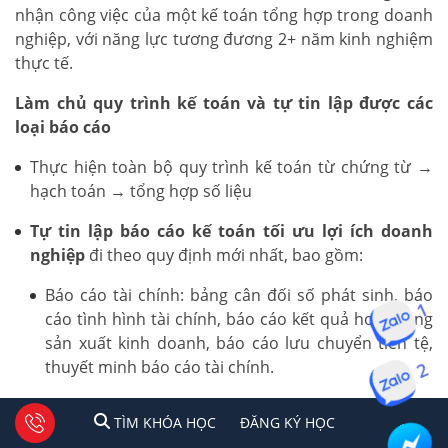
nhận công việc của một kế toán tổng hợp trong doanh
nghiệp, với năng lực tương đương 2+ năm kinh nghiệm
thực tế.
Làm chủ quy trình kế toán và tự tin lập được các
loại báo cáo
Thực hiện toàn bộ quy trình kế toán từ chứng từ →
hạch toán → tổng hợp số liệu
Tự tin lập báo cáo kế toán tối ưu lợi ích doanh
nghiệp
đi theo quy định mới nhất, bao gồm:
Báo cáo tài chính: bảng cân đối số phát sinh, báo
1
cáo tình hình tài chính, báo cáo kết quả hoạt động
sản xuất kinh doanh, báo cáo lưu chuyển tiền tệ,
thuyết minh báo cáo tài chính.
2
Báo cáo thuế: Tờ khai thuế GTGT, TNCN, TNDN
1
2
Tư vấn facebook
TÌM KHÓA HỌC
ĐĂNG KÍ HỌC
TÌM KHÓA HỌC
ĐĂNG KÝ HỌC
theo quy định hiện hành