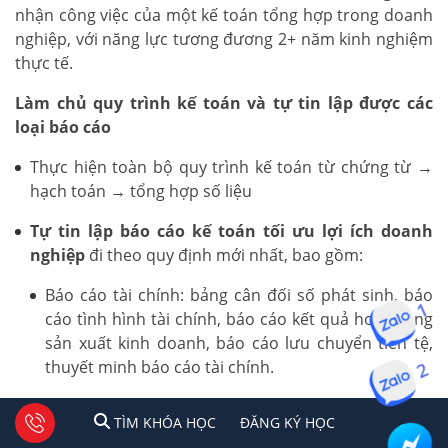
nhận công việc của một kế toán tổng hợp trong doanh
nghiệp, với năng lực tương đương 2+ năm kinh nghiệm
thực tế.
Làm chủ quy trình kế toán và tự tin lập được các
loại báo cáo
Thực hiện toàn bộ quy trình kế toán từ chứng từ →
hạch toán → tổng hợp số liệu
Tự tin lập báo cáo kế toán tối ưu lợi ích doanh
nghiệp
đi theo quy định mới nhất, bao gồm:
Báo cáo tài chính: bảng cân đối số phát sinh, báo
cáo tình hình tài chính, báo cáo kết quả hoạt động
1
sản xuất kinh doanh, báo cáo lưu chuyển tiền tệ,
thuyết minh báo cáo tài chính.
2
Báo cáo thuế: Tờ khai thuế GTGT, TNCN, TNDN
1
2
Tư vấn facebook
TÌM KHÓA HỌC
ĐĂNG KÍ HỌC
TÌM KHÓA HỌC
ĐĂNG KÝ HỌC
theo quy định hiện hành