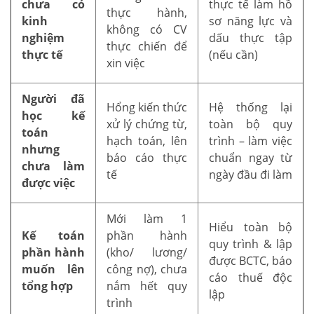
chưa có
thực tế làm hồ
thực hành,
kinh
sơ năng lực và
không có CV
nghiệm
dấu thực tập
thực chiến để
thực tế
(nếu cần)
xin việc
Người đã
Hổng kiến thức
Hệ thống lại
học kế
xử lý chứng từ,
toàn bộ quy
toán
hạch toán, lên
trình – làm việc
nhưng
báo cáo thực
chuẩn ngay từ
chưa làm
tế
ngày đầu đi làm
được việc
Mới làm 1
Hiểu toàn bộ
Kế toán
phần hành
quy trình & lập
phần hành
(kho/ lương/
được BCTC, báo
muốn lên
công nợ), chưa
cáo thuế độc
tổng hợp
nắm hết quy
lập
trình