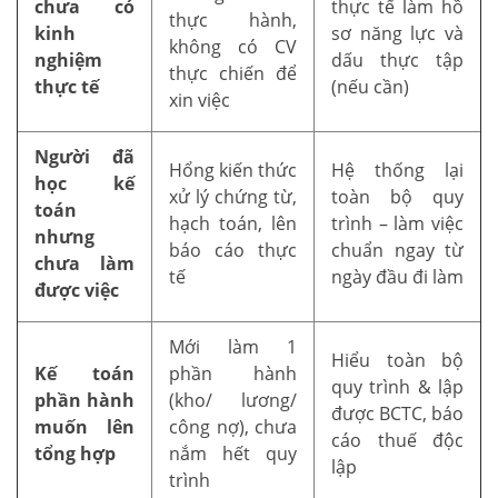
chưa có
thực tế làm hồ
thực hành,
kinh
sơ năng lực và
không có CV
nghiệm
dấu thực tập
thực chiến để
thực tế
(nếu cần)
xin việc
Người đã
Hổng kiến thức
Hệ thống lại
học kế
xử lý chứng từ,
toàn bộ quy
toán
hạch toán, lên
trình – làm việc
nhưng
báo cáo thực
chuẩn ngay từ
chưa làm
tế
ngày đầu đi làm
được việc
Mới làm 1
Hiểu toàn bộ
Kế toán
phần hành
quy trình & lập
phần hành
(kho/ lương/
được BCTC, báo
muốn lên
công nợ), chưa
cáo thuế độc
tổng hợp
nắm hết quy
lập
trình