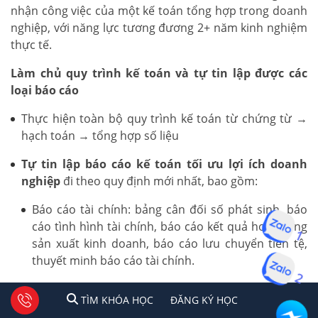
nhận công việc của một kế toán tổng hợp trong doanh
nghiệp, với năng lực tương đương 2+ năm kinh nghiệm
thực tế.
Làm chủ quy trình kế toán và tự tin lập được các
loại báo cáo
Thực hiện toàn bộ quy trình kế toán từ chứng từ →
hạch toán → tổng hợp số liệu
Tự tin lập báo cáo kế toán tối ưu lợi ích doanh
nghiệp
đi theo quy định mới nhất, bao gồm:
Báo cáo tài chính: bảng cân đối số phát sinh, báo
cáo tình hình tài chính, báo cáo kết quả hoạt động
1
sản xuất kinh doanh, báo cáo lưu chuyển tiền tệ,
thuyết minh báo cáo tài chính.
2
Báo cáo thuế: Tờ khai thuế GTGT, TNCN, TNDN
1
2
Tư vấn facebook
TÌM KHÓA HỌC
ĐĂNG KÍ HỌC
TÌM KHÓA HỌC
ĐĂNG KÝ HỌC
theo quy định hiện hành