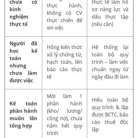
chưa có
thực tế làm hồ
thực hành,
kinh
sơ năng lực và
không có CV
nghiệm
dấu thực tập
thực chiến để
thực tế
(nếu cần)
xin việc
Người đã
Hổng kiến thức
Hệ thống lại
học kế
xử lý chứng từ,
toàn bộ quy
toán
hạch toán, lên
trình – làm việc
nhưng
báo cáo thực
chuẩn ngay từ
chưa làm
tế
ngày đầu đi làm
được việc
Mới làm 1
Hiểu toàn bộ
Kế toán
phần hành
quy trình & lập
phần hành
(kho/ lương/
được BCTC, báo
muốn lên
công nợ), chưa
cáo thuế độc
tổng hợp
nắm hết quy
lập
trình