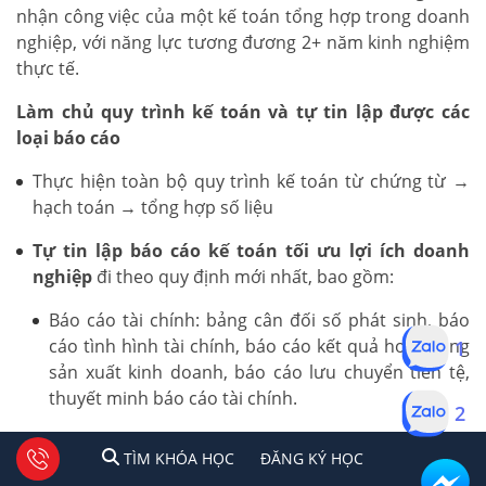
nhận công việc của một kế toán tổng hợp trong doanh
nghiệp, với năng lực tương đương 2+ năm kinh nghiệm
thực tế.
Làm chủ quy trình kế toán và tự tin lập được các
loại báo cáo
Thực hiện toàn bộ quy trình kế toán từ chứng từ →
hạch toán → tổng hợp số liệu
Tự tin lập báo cáo kế toán tối ưu lợi ích doanh
nghiệp
đi theo quy định mới nhất, bao gồm:
Báo cáo tài chính: bảng cân đối số phát sinh, báo
cáo tình hình tài chính, báo cáo kết quả hoạt động
1
sản xuất kinh doanh, báo cáo lưu chuyển tiền tệ,
thuyết minh báo cáo tài chính.
2
Báo cáo thuế: Tờ khai thuế GTGT, TNCN, TNDN
1
2
Tư vấn facebook
TÌM KHÓA HỌC
ĐĂNG KÍ HỌC
TÌM KHÓA HỌC
ĐĂNG KÝ HỌC
theo quy định hiện hành