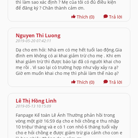
thì làm sao xác định ? Mẹ của tôi có đủ điều kiện
để đăng ký ? Chân thành cảm ơn.
Thích
(0)
Trả lời
Nguyen Thi Luong
2019-05-20 07:42:11
Dạ cho em hỏi: Nhà em có mẹ hết tuổi lao động.Gia
đình em không có ai khai giảm trừ cho mẹ . Khi em
khai giảm trừ thì được báo lại đã có người khai cho
mẹ rồi . Vì sao lại có trường hợp như vậy xảy ra ạ?
Giờ em muốn khai cho mẹ thì phải làm thế nào ạ?
Thích
(0)
Trả lời
Lê Thị Hồng Linh
2019-05-13 10:15:09
Fanpage Kế toán Lê Ánh Thường phản hồi trong
vòng một giờ 16:59 dạ cho e hỏi chồng e thu nhập
10 triệu/ tháng và e có 1 con nhỏ 6 tháng tuổi vậy
cho e hỏi chồng e được giảm trừ gia cảnh cho con e