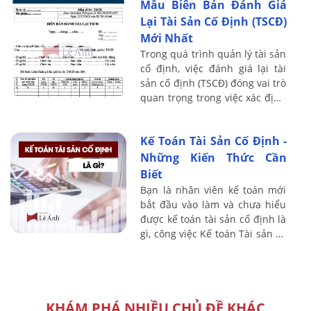
Mẫu Biên Bản Đánh Giá
thực hành sẽ ...
Lại Tài Sản Cố Định (TSCĐ)
Mới Nhất
Trong quá trình quản lý tài sản
cố định, việc đánh giá lại tài
sản cố định (TSCĐ) đóng vai trò
quan trọng trong việc xác định
giá trị thực của tài sản và đảm
bảo sự minh bạch và ...
Kế Toán Tài Sản Cố Định -
Những Kiến Thức Cần
Biết
Bạn là nhân viên kế toán mới
bắt đầu vào làm và chưa hiểu
được kế toán tài sản cố định là
gì, công việc Kế toán Tài sản cố
định là như thế nào? Công việc
cụ thể mình phải làm là ...
KHÁM PHÁ NHIỀU CHỦ ĐỀ KHÁC