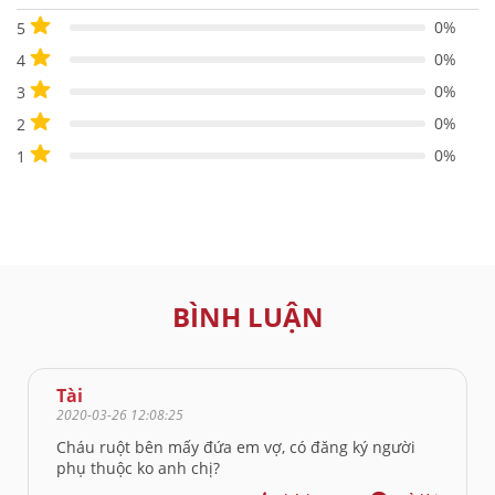
0%
5
0%
4
0%
3
0%
2
0%
1
BÌNH LUẬN
Tài
2020-03-26 12:08:25
Cháu ruột bên mấy đứa em vợ, có đăng ký người
phụ thuộc ko anh chị?