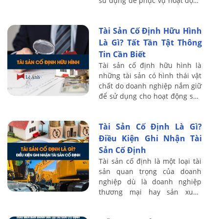
sử dụng để phục vụ hoạt động
sản xuất, kinh doanh. Đây là
một phần không thể thiếu
Tài Sản Cố Định Hữu Hình
trong ...
Là Gì? Tất Tần Tật Thông
Tin Cần Biết
Tài sản cố định hữu hình là
những tài sản có hình thái vật
chất do doanh nghiệp nắm giữ
để sử dụng cho hoạt động sản
xuất, kinh doanh phù hợp với
tiêu chuẩn ghi nhận TSCĐ hữu
Tài Sản Cố Định Là Gì?
...
Điều Kiện Ghi Nhận Tài
Sản Cố Định
Tài sản cố định là một loại tài
sản quan trọng của doanh
nghiệp dù là doanh nghiệp
thương mại hay sản xuất.
Trong bài viết này, giảng viên
khóa học kế toán tổng hợp