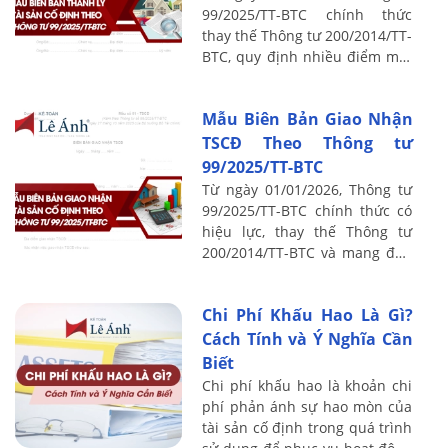
99/2025/TT-BTC chính thức
thay thế Thông tư 200/2014/TT-
BTC, quy định nhiều điểm mới
trong chế độ kế toán doanh
nghiệp, trong đó có quy trình
Mẫu Biên Bản Giao Nhận
và chứng ...
TSCĐ Theo Thông tư
99/2025/TT-BTC
Từ ngày 01/01/2026, Thông tư
99/2025/TT-BTC chính thức có
hiệu lực, thay thế Thông tư
200/2014/TT-BTC và mang đến
nhiều thay đổi quan trọng
trong chế độ kế toán doanh
Chi Phí Khấu Hao Là Gì?
nghiệp. Một ...
Cách Tính và Ý Nghĩa Cần
Biết
Chi phí khấu hao là khoản chi
phí phản ánh sự hao mòn của
tài sản cố định trong quá trình