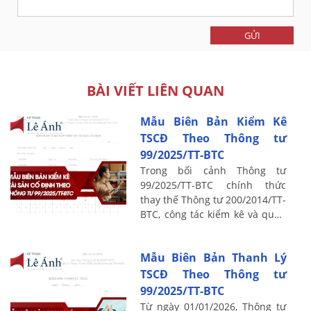
GỬI
BÀI VIẾT LIÊN QUAN
Mẫu Biên Bản Kiểm Kê
TSCĐ Theo Thông tư
99/2025/TT-BTC
Trong bối cảnh Thông tư
99/2025/TT-BTC chính thức
thay thế Thông tư 200/2014/TT-
BTC, công tác kiểm kê và quản
lý tài sản cố định (TSCĐ) được
quy định chặt chẽ hơn nhằm
Mẫu Biên Bản Thanh Lý
đảm bảo minh ...
TSCĐ Theo Thông tư
99/2025/TT-BTC
Từ ngày 01/01/2026, Thông tư