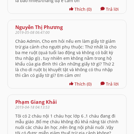
là bao nhiêu/tháng dạ e cảm ơn
Thích
(0)
Trả lời
Nguyễn Thị Phương
2019-05-08 06:47:00
Chào Admin, Cho em hỏi nếu em làm giấy tờ giảm
trừ gia cảnh cho người phụ thuộc: Thứ nhất là cho
ba me ruột (quá tuổi lao động và không có bất kỳ
thu nhập gì) , tuy nhiên em không nằm trong hộ
khẩu của gia đình thì cần những giấy tờ gì? Thứ 2
là cho dì ruột bị khuyết tật và không có thu nhập
thì cần có giấy tờ gì? Em cảm ơn!
Thích
(0)
Trả lời
Phạm Giang Khải
2019-04-18 04:13:53
Tôi có 2 cháu nội 1 cháu học lớp 6 ,1 cháu đang đi
mẫu giáo .Bố mẹ cháu không đủ khả năng tài chính
nuôi các cháu ăn học ,nên ông nội phải nuôi .Vậy
tôi có được miễn giảm thuế trừ gia cảnh không?