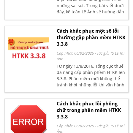
những sai sót. Trong bài viết dưới
đây, kế toán Lê Ánh sẽ hướng dẫn
bạn đọc các bước xử lý hóa đơn
điện tử đã lập nhưng bị sai sót
được quy định tại Nghị định
Cách khắc phục một số lỗi
119/2018/NĐ-CP.
thường gặp phần mềm HTKK
3.3.8
Cập nhật: 06/02/2026
- Tác giả:
TS Lê Thị
Ánh
Từ ngày 13/8/2016, Tổng cục thuế
đã nâng cấp phần phềm HTKK lên
3.3.8. Phần mềm mới không thể
tránh khỏi những lỗi khi vận hành.
Cách khắc phục lỗi phông
chữ trong phần mềm HTKK
3.3.8
Cập nhật: 06/02/2026
- Tác giả:
TS Lê Thị
Ánh