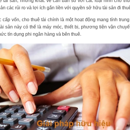
ê tài sản, nhưng khác về căn bản so với các loại hình cho thu
n các rủi ro và lợi ích gắn liền với quyền sở hữu tài sản đi thu
 cấp vốn, cho thuê tài chính là một hoạt động mang tính trung
ài sản này có thể là máy móc, thiết bị, phương tiện vận chu
 chức tín dụng phi ngân hàng và bên thuê.