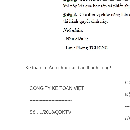
Kế toán Lê Ánh chúc các bạn thành công!
C
CÔNG TY KẾ TOÁN VIỆT
Độ
-----------------------------
---
Số:…./2018/QDKTV
Hà