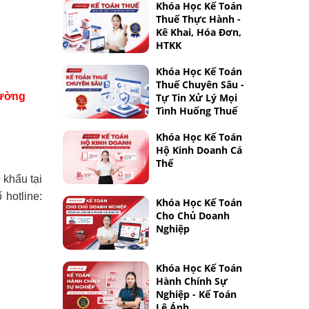
Khóa Học Kế Toán
Thuế Thực Hành -
Kê Khai, Hóa Đơn,
HTKK
Khóa Học Kế Toán
Thuế Chuyên Sâu -
rường
Tự Tin Xử Lý Mọi
Tình Huống Thuế
Khóa Học Kế Toán
Hộ Kinh Doanh Cá
Thể
p khẩu
tại
 hotline:
Khóa Học Kế Toán
Cho Chủ Doanh
Nghiệp
Khóa Học Kế Toán
Hành Chính Sự
Nghiệp - Kế Toán
Lê Ánh