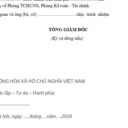
ỘNG HÒA XÃ HỘ CHỦ NGHĨA VIỆT NAM
c lập – Tự do – Hạnh phúc
---------------------
 Nội, ngày…...tháng….năm….2018