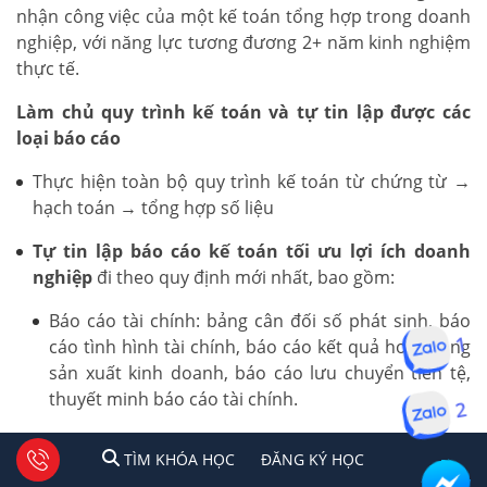
nhận công việc của một kế toán tổng hợp trong doanh
nghiệp, với năng lực tương đương 2+ năm kinh nghiệm
thực tế.
Làm chủ quy trình kế toán và tự tin lập được các
loại báo cáo
Thực hiện toàn bộ quy trình kế toán từ chứng từ →
hạch toán → tổng hợp số liệu
Tự tin lập báo cáo kế toán tối ưu lợi ích doanh
nghiệp
đi theo quy định mới nhất, bao gồm:
Báo cáo tài chính: bảng cân đối số phát sinh, báo
cáo tình hình tài chính, báo cáo kết quả hoạt động
1
sản xuất kinh doanh, báo cáo lưu chuyển tiền tệ,
thuyết minh báo cáo tài chính.
2
Báo cáo thuế: Tờ khai thuế GTGT, TNCN, TNDN
1
2
Tư vấn facebook
TÌM KHÓA HỌC
ĐĂNG KÍ HỌC
TÌM KHÓA HỌC
ĐĂNG KÝ HỌC
theo quy định hiện hành