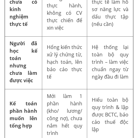
chưa có
thực tế làm hồ
thực hành,
kinh
sơ năng lực và
không có CV
nghiệm
dấu thực tập
thực chiến để
thực tế
(nếu cần)
xin việc
Người đã
Hổng kiến thức
Hệ thống lại
học kế
xử lý chứng từ,
toàn bộ quy
toán
hạch toán, lên
trình – làm việc
nhưng
báo cáo thực
chuẩn ngay từ
chưa làm
tế
ngày đầu đi làm
được việc
Mới làm 1
Hiểu toàn bộ
Kế toán
phần hành
quy trình & lập
phần hành
(kho/ lương/
được BCTC, báo
muốn lên
công nợ), chưa
cáo thuế độc
tổng hợp
nắm hết quy
lập
trình