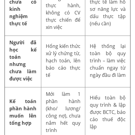
chưa có
thực tế làm hồ
thực hành,
kinh
sơ năng lực và
không có CV
nghiệm
dấu thực tập
thực chiến để
thực tế
(nếu cần)
xin việc
Người đã
Hổng kiến thức
Hệ thống lại
học kế
xử lý chứng từ,
toàn bộ quy
toán
hạch toán, lên
trình – làm việc
nhưng
báo cáo thực
chuẩn ngay từ
chưa làm
tế
ngày đầu đi làm
được việc
Mới làm 1
Hiểu toàn bộ
Kế toán
phần hành
quy trình & lập
phần hành
(kho/ lương/
được BCTC, báo
muốn lên
công nợ), chưa
cáo thuế độc
tổng hợp
nắm hết quy
lập
trình