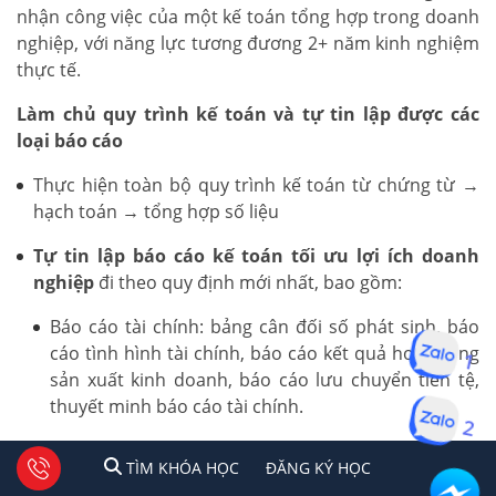
nhận công việc của một kế toán tổng hợp trong doanh
nghiệp, với năng lực tương đương 2+ năm kinh nghiệm
thực tế.
Làm chủ quy trình kế toán và tự tin lập được các
loại báo cáo
Thực hiện toàn bộ quy trình kế toán từ chứng từ →
hạch toán → tổng hợp số liệu
Tự tin lập báo cáo kế toán tối ưu lợi ích doanh
nghiệp
đi theo quy định mới nhất, bao gồm:
Báo cáo tài chính: bảng cân đối số phát sinh, báo
1
cáo tình hình tài chính, báo cáo kết quả hoạt động
sản xuất kinh doanh, báo cáo lưu chuyển tiền tệ,
thuyết minh báo cáo tài chính.
2
Báo cáo thuế: Tờ khai thuế GTGT, TNCN, TNDN
1
2
Tư vấn facebook
TÌM KHÓA HỌC
ĐĂNG KÍ HỌC
TÌM KHÓA HỌC
ĐĂNG KÝ HỌC
theo quy định hiện hành