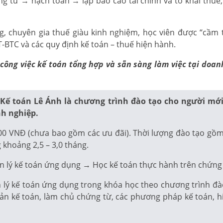
ng từ → hạch toán → lập báo cáo tài chính và tờ khai thu
 chuyên gia thuế giàu kinh nghiệm, học viên được “cầm t
BTC và các quy định kế toán – thuế hiện hành.
lý công việc kế toán tổng hợp và sẵn sàng làm việc tại do
 Kế toán Lê Ánh là chương trình đào tạo cho người mớ
nh nghiệp.
00 VNĐ (chưa bao gồm các ưu đãi). Thời lượng đào tạo gồm 2
 khoảng 2,5 – 3,0 tháng.
n lý kế toán ứng dụng → Học kế toán thực hành trên chứng 
ý kế toán ứng dụng trong khóa học theo chương trình đào t
oản kế toán, làm chủ chứng từ, các phương pháp kế toán, h