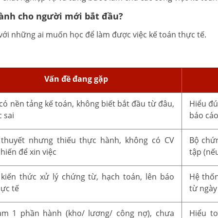
dành cho người mới bắt đầu?
ới những ai muốn học để làm được việc kế toán thực tế.
Vấn đề đang gặp
có nền tảng kế toán, không biết bắt đầu từ đâu,
Hiểu đú
 sai
báo cá
 thuyết nhưng thiếu thực hành, không có CV
Bộ chứn
hiến để xin việc
tập (nế
kiến thức xử lý chứng từ, hạch toán, lên báo
Hệ thốn
hực tế
từ ngày
àm 1 phần hành (kho/ lương/ công nợ), chưa
Hiểu t