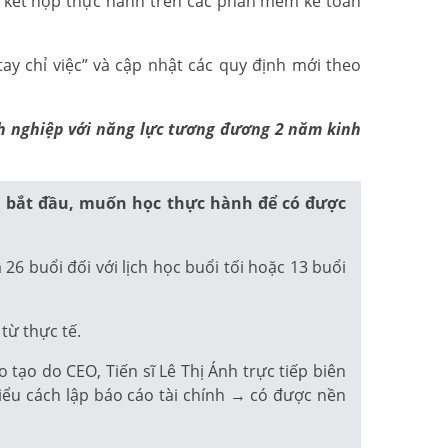
ế, kết hợp thực hành trên các phần mềm kế toán
ay chỉ việc” và cập nhật các quy định mới theo
anh nghiệp với năng lực tương đương 2 năm kinh
i bắt đầu, muốn học thực hành để có được
6 buổi đối với lịch học buổi tối hoặc 13 buổi
từ thực tế.
ạo do CEO, Tiến sĩ Lê Thị Ánh trực tiếp biên
iểu cách lập báo cáo tài chính → có được nền