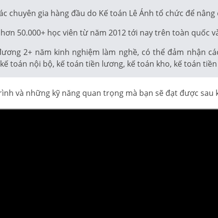
ác chuyên gia hàng đầu do Kế toán Lê Ánh tổ chức để nâng
hơn 50.000+ học viên từ năm 2012 tới nay trên toàn quốc và
đương 2+ năm kinh nghiệm làm nghề, có thể đảm nhận các v
ế toán nội bộ, kế toán tiền lương, kế toán kho, kế toán tiề
 trình và những kỹ năng quan trọng mà bạn sẽ đạt được sau