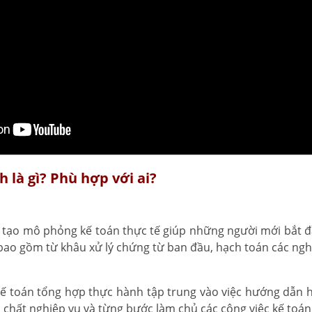
 là gì? Phù hợp với ai?
o tạo mô phỏng kế toán thực tế giúp những người mới bắt 
bao gồm từ khâu xử lý chứng từ ban đầu, hạch toán các nghi
 kế toán tổng hợp thực hành tập trung vào việc hướng dẫn họ
 chất nghiệp vụ và từng bước làm chủ các công việc kế toá