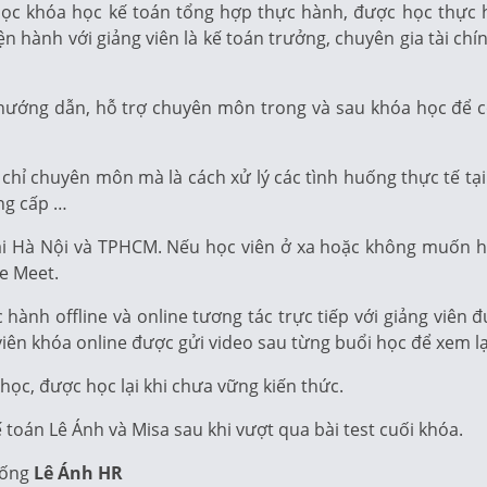
 học khóa học kế toán tổng hợp thực hành, được học thực
iện hành với giảng viên là kế toán trưởng, chuyên gia tài ch
c hướng dẫn, hỗ trợ chuyên môn trong và sau khóa học để c
hỉ chuyên môn mà là cách xử lý các tình huống thực tế tại
ng cấp …
tại Hà Nội và TPHCM. Nếu học viên ở xa hoặc không muốn họ
le Meet.
hành offline và online tương tác trực tiếp với giảng viên
c viên khóa online được gửi video sau từng buổi học để xem l
học, được học lại khi chưa vững kiến thức.
toán Lê Ánh và Misa sau khi vượt qua bài test cuối khóa.
hống
Lê Ánh HR