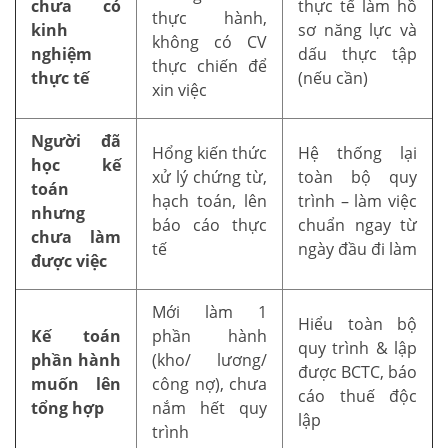
chưa có
thực tế làm hồ
thực hành,
kinh
sơ năng lực và
không có CV
nghiệm
dấu thực tập
thực chiến để
thực tế
(nếu cần)
xin việc
Người đã
Hổng kiến thức
Hệ thống lại
học kế
xử lý chứng từ,
toàn bộ quy
toán
hạch toán, lên
trình – làm việc
nhưng
báo cáo thực
chuẩn ngay từ
chưa làm
tế
ngày đầu đi làm
được việc
Mới làm 1
Hiểu toàn bộ
Kế toán
phần hành
quy trình & lập
phần hành
(kho/ lương/
được BCTC, báo
muốn lên
công nợ), chưa
cáo thuế độc
tổng hợp
nắm hết quy
lập
trình