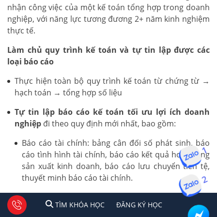
nhận công việc của một kế toán tổng hợp trong doanh
nghiệp, với năng lực tương đương 2+ năm kinh nghiệm
thực tế.
Làm chủ quy trình kế toán và tự tin lập được các
loại báo cáo
Thực hiện toàn bộ quy trình kế toán từ chứng từ →
hạch toán → tổng hợp số liệu
Tự tin lập báo cáo kế toán tối ưu lợi ích doanh
nghiệp
đi theo quy định mới nhất, bao gồm:
Báo cáo tài chính: bảng cân đối số phát sinh, báo
cáo tình hình tài chính, báo cáo kết quả hoạt động
1
sản xuất kinh doanh, báo cáo lưu chuyển tiền tệ,
thuyết minh báo cáo tài chính.
2
Báo cáo thuế: Tờ khai thuế GTGT, TNCN, TNDN
1
2
Tư vấn facebook
TÌM KHÓA HỌC
ĐĂNG KÍ HỌC
TÌM KHÓA HỌC
ĐĂNG KÝ HỌC
theo quy định hiện hành