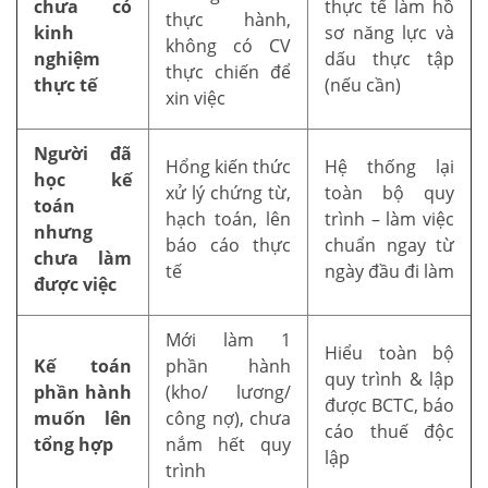
chưa có
thực tế làm hồ
thực hành,
kinh
sơ năng lực và
không có CV
nghiệm
dấu thực tập
thực chiến để
thực tế
(nếu cần)
xin việc
Người đã
Hổng kiến thức
Hệ thống lại
học kế
xử lý chứng từ,
toàn bộ quy
toán
hạch toán, lên
trình – làm việc
nhưng
báo cáo thực
chuẩn ngay từ
chưa làm
tế
ngày đầu đi làm
được việc
Mới làm 1
Hiểu toàn bộ
Kế toán
phần hành
quy trình & lập
phần hành
(kho/ lương/
được BCTC, báo
muốn lên
công nợ), chưa
cáo thuế độc
tổng hợp
nắm hết quy
lập
trình