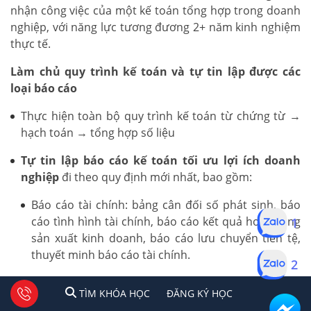
nhận công việc của một kế toán tổng hợp trong doanh
nghiệp, với năng lực tương đương 2+ năm kinh nghiệm
thực tế.
Làm chủ quy trình kế toán và tự tin lập được các
loại báo cáo
Thực hiện toàn bộ quy trình kế toán từ chứng từ →
hạch toán → tổng hợp số liệu
Tự tin lập báo cáo kế toán tối ưu lợi ích doanh
nghiệp
đi theo quy định mới nhất, bao gồm:
Báo cáo tài chính: bảng cân đối số phát sinh, báo
1
cáo tình hình tài chính, báo cáo kết quả hoạt động
sản xuất kinh doanh, báo cáo lưu chuyển tiền tệ,
thuyết minh báo cáo tài chính.
2
Báo cáo thuế: Tờ khai thuế GTGT, TNCN, TNDN
1
2
Tư vấn facebook
TÌM KHÓA HỌC
ĐĂNG KÍ HỌC
TÌM KHÓA HỌC
ĐĂNG KÝ HỌC
theo quy định hiện hành