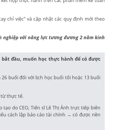
ế, kết hợp thực hành trên các phần mềm kế toán
ay chỉ việc” và cập nhật các quy định mới theo
anh nghiệp với năng lực tương đương 2 năm kinh
i bắt đầu, muốn học thực hành để có được
6 buổi đối với lịch học buổi tối hoặc 13 buổi
từ thực tế.
ạo do CEO, Tiến sĩ Lê Thị Ánh trực tiếp biên
iểu cách lập báo cáo tài chính → có được nền