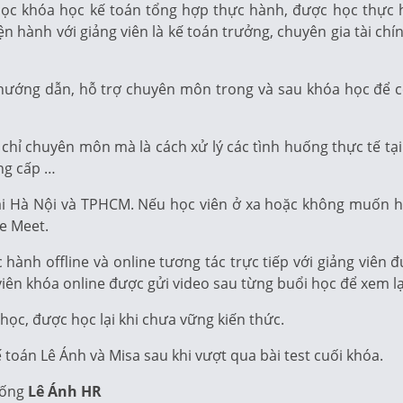
 học khóa học kế toán tổng hợp thực hành, được học thực
iện hành với giảng viên là kế toán trưởng, chuyên gia tài ch
c hướng dẫn, hỗ trợ chuyên môn trong và sau khóa học để c
hỉ chuyên môn mà là cách xử lý các tình huống thực tế tại
ng cấp …
tại Hà Nội và TPHCM. Nếu học viên ở xa hoặc không muốn họ
le Meet.
hành offline và online tương tác trực tiếp với giảng viên
c viên khóa online được gửi video sau từng buổi học để xem l
học, được học lại khi chưa vững kiến thức.
toán Lê Ánh và Misa sau khi vượt qua bài test cuối khóa.
hống
Lê Ánh HR