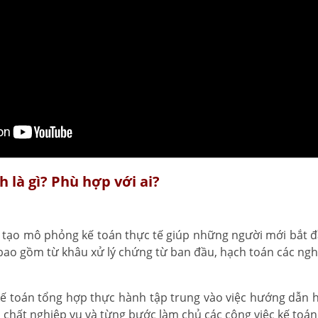
 là gì? Phù hợp với ai?
o tạo mô phỏng kế toán thực tế giúp những người mới bắt 
bao gồm từ khâu xử lý chứng từ ban đầu, hạch toán các nghi
 kế toán tổng hợp thực hành tập trung vào việc hướng dẫn họ
 chất nghiệp vụ và từng bước làm chủ các công việc kế toá