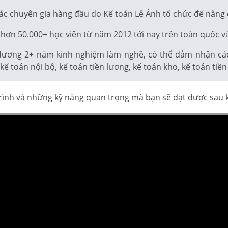
ác chuyên gia hàng đầu do Kế toán Lê Ánh tổ chức để nâng
hơn 50.000+ học viên từ năm 2012 tới nay trên toàn quốc và
đương 2+ năm kinh nghiệm làm nghề, có thể đảm nhận các v
ế toán nội bộ, kế toán tiền lương, kế toán kho, kế toán tiề
 trình và những kỹ năng quan trọng mà bạn sẽ đạt được sau