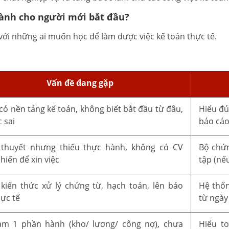
dành cho người mới bắt đầu?
ới những ai muốn học để làm được việc kế toán thực tế.
Vấn đề đang gặp
có nền tảng kế toán, không biết bắt đầu từ đâu,
Hiểu đú
 sai
báo cá
 thuyết nhưng thiếu thực hành, không có CV
Bộ chứn
hiến để xin việc
tập (nế
kiến thức xử lý chứng từ, hạch toán, lên báo
Hệ thốn
hực tế
từ ngày
àm 1 phần hành (kho/ lương/ công nợ), chưa
Hiểu t