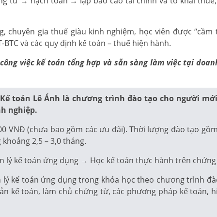
ng từ → hạch toán → lập báo cáo tài chính và tờ khai thu
 chuyên gia thuế giàu kinh nghiệm, học viên được “cầm t
BTC và các quy định kế toán – thuế hiện hành.
lý công việc kế toán tổng hợp và sẵn sàng làm việc tại do
 Kế toán Lê Ánh là chương trình đào tạo cho người mớ
nh nghiệp.
00 VNĐ (chưa bao gồm các ưu đãi). Thời lượng đào tạo gồm 2
 khoảng 2,5 – 3,0 tháng.
n lý kế toán ứng dụng → Học kế toán thực hành trên chứng 
ý kế toán ứng dụng trong khóa học theo chương trình đào t
oản kế toán, làm chủ chứng từ, các phương pháp kế toán, h