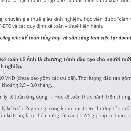
ng từ → hạch toán → lập báo cáo tài chính và tờ khai thu
 chuyên gia thuế giàu kinh nghiệm, học viên được “cầm t
BTC và các quy định kế toán – thuế hiện hành.
lý công việc kế toán tổng hợp và sẵn sàng làm việc tại do
 Kế toán Lê Ánh là chương trình đào tạo cho người mớ
nh nghiệp.
00 VNĐ (chưa bao gồm các ưu đãi). Thời lượng đào tạo gồm 2
 khoảng 2,5 – 3,0 tháng.
n lý kế toán ứng dụng → Học kế toán thực hành trên chứng 
ý kế toán ứng dụng trong khóa học theo chương trình đào t
oản kế toán, làm chủ chứng từ, các phương pháp kế toán, h