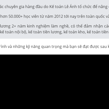
ác chuyên gia hàng đầu do Kế toán Lê Ánh tổ chức để nâng
hơn 50.000+ học viên từ năm 2012 tới nay trên toàn quốc và
đương 2+ năm kinh nghiệm làm nghề, có thể đảm nhận các v
ế toán nội bộ, kế toán tiền lương, kế toán kho, kế toán tiề
 trình và những kỹ năng quan trọng mà bạn sẽ đạt được sau