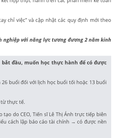
ế, kết hợp thực hành trên các phần mềm kế toán
ay chỉ việc” và cập nhật các quy định mới theo
anh nghiệp với năng lực tương đương 2 năm kinh
i bắt đầu, muốn học thực hành để có được
6 buổi đối với lịch học buổi tối hoặc 13 buổi
từ thực tế.
ạo do CEO, Tiến sĩ Lê Thị Ánh trực tiếp biên
iểu cách lập báo cáo tài chính → có được nền