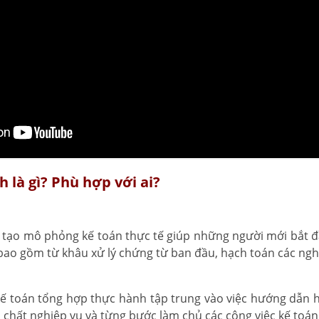
 là gì? Phù hợp với ai?
o tạo mô phỏng kế toán thực tế giúp những người mới bắt 
bao gồm từ khâu xử lý chứng từ ban đầu, hạch toán các nghi
 kế toán tổng hợp thực hành tập trung vào việc hướng dẫn họ
 chất nghiệp vụ và từng bước làm chủ các công việc kế toá