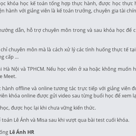
 học khóa học kế toán tổng hợp thực hành, được học thực
iện hành với giảng viên là kế toán trưởng, chuyên gia tài ch
c hướng dẫn, hỗ trợ chuyên môn trong và sau khóa học để c
hỉ chuyên môn mà là cách xử lý các tình huống thực tế tại
ng cấp …
tại Hà Nội và TPHCM. Nếu học viên ở xa hoặc không muốn họ
le Meet.
hành offline và online tương tác trực tiếp với giảng viên
c viên khóa online được gửi video sau từng buổi học để xem l
học, được học lại khi chưa vững kiến thức.
toán Lê Ánh và Misa sau khi vượt qua bài test cuối khóa.
hống
Lê Ánh HR