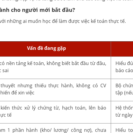
dành cho người mới bắt đầu?
ới những ai muốn học để làm được việc kế toán thực tế.
Vấn đề đang gặp
có nền tảng kế toán, không biết bắt đầu từ đâu,
Hiểu đú
 sai
báo cá
 thuyết nhưng thiếu thực hành, không có CV
Bộ chứn
hiến để xin việc
tập (nế
kiến thức xử lý chứng từ, hạch toán, lên báo
Hệ thốn
hực tế
từ ngày
àm 1 phần hành (kho/ lương/ công nợ), chưa
Hiểu t