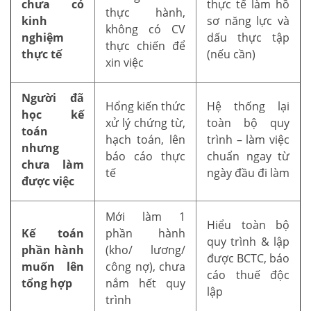
chưa có
thực tế làm hồ
thực hành,
kinh
sơ năng lực và
không có CV
nghiệm
dấu thực tập
thực chiến để
thực tế
(nếu cần)
xin việc
Người đã
Hổng kiến thức
Hệ thống lại
học kế
xử lý chứng từ,
toàn bộ quy
toán
hạch toán, lên
trình – làm việc
nhưng
báo cáo thực
chuẩn ngay từ
chưa làm
tế
ngày đầu đi làm
được việc
Mới làm 1
Hiểu toàn bộ
Kế toán
phần hành
quy trình & lập
phần hành
(kho/ lương/
được BCTC, báo
muốn lên
công nợ), chưa
cáo thuế độc
tổng hợp
nắm hết quy
lập
trình