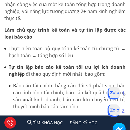
nhận công việc của một kế toán tổng hợp trong doanh
nghiệp, với năng lực tương đương 2+ năm kinh nghiệm
thực tế.
Làm chủ quy trình kế toán và tự tin lập được các
loại báo cáo
Thực hiện toàn bộ quy trình kế toán từ chứng từ →
hạch toán → tổng hợp số liệu
Tự tin lập báo cáo kế toán tối ưu lợi ích doanh
nghiệp
đi theo quy định mới nhất, bao gồm:
Báo cáo tài chính: bảng cân đối số phát sinh, báo
1
cáo tình hình tài chính, báo cáo kết quả hoạt động
sản xuất kinh doanh, báo cáo lưu chuyển tiền tệ,
thuyết minh báo cáo tài chính.
2
Báo cáo thuế: Tờ khai thuế GTGT, TNCN, TNDN
1
2
Tư vấn facebook
TÌM KHÓA HỌC
ĐĂNG KÍ HỌC
TÌM KHÓA HỌC
ĐĂNG KÝ HỌC
theo quy định hiện hành