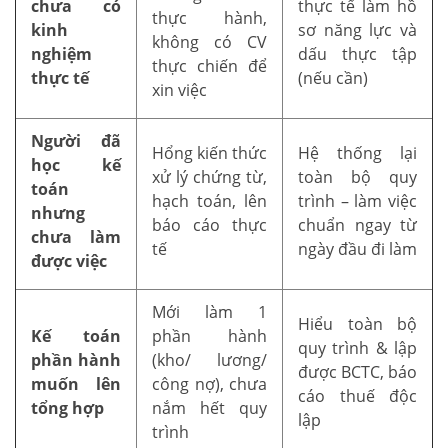
chưa có
thực tế làm hồ
thực hành,
kinh
sơ năng lực và
không có CV
nghiệm
dấu thực tập
thực chiến để
thực tế
(nếu cần)
xin việc
Người đã
Hổng kiến thức
Hệ thống lại
học kế
xử lý chứng từ,
toàn bộ quy
toán
hạch toán, lên
trình – làm việc
nhưng
báo cáo thực
chuẩn ngay từ
chưa làm
tế
ngày đầu đi làm
được việc
Mới làm 1
Hiểu toàn bộ
Kế toán
phần hành
quy trình & lập
phần hành
(kho/ lương/
được BCTC, báo
muốn lên
công nợ), chưa
cáo thuế độc
tổng hợp
nắm hết quy
lập
trình