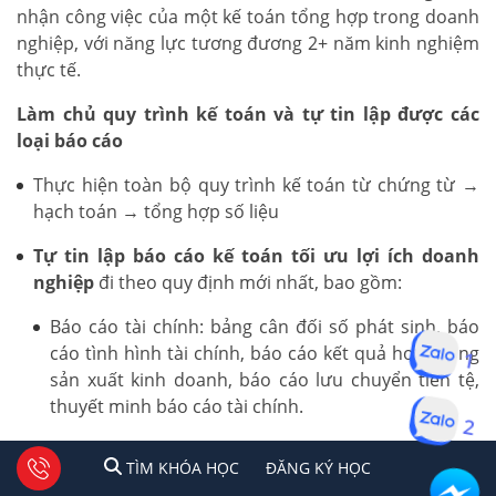
nhận công việc của một kế toán tổng hợp trong doanh
nghiệp, với năng lực tương đương 2+ năm kinh nghiệm
thực tế.
Làm chủ quy trình kế toán và tự tin lập được các
loại báo cáo
Thực hiện toàn bộ quy trình kế toán từ chứng từ →
hạch toán → tổng hợp số liệu
Tự tin lập báo cáo kế toán tối ưu lợi ích doanh
nghiệp
đi theo quy định mới nhất, bao gồm:
Báo cáo tài chính: bảng cân đối số phát sinh, báo
cáo tình hình tài chính, báo cáo kết quả hoạt động
1
sản xuất kinh doanh, báo cáo lưu chuyển tiền tệ,
thuyết minh báo cáo tài chính.
2
Báo cáo thuế: Tờ khai thuế GTGT, TNCN, TNDN
1
2
Tư vấn facebook
TÌM KHÓA HỌC
ĐĂNG KÍ HỌC
TÌM KHÓA HỌC
ĐĂNG KÝ HỌC
theo quy định hiện hành