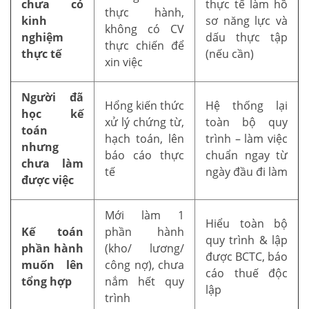
chưa có
thực tế làm hồ
thực hành,
kinh
sơ năng lực và
không có CV
nghiệm
dấu thực tập
thực chiến để
thực tế
(nếu cần)
xin việc
Người đã
Hổng kiến thức
Hệ thống lại
học kế
xử lý chứng từ,
toàn bộ quy
toán
hạch toán, lên
trình – làm việc
nhưng
báo cáo thực
chuẩn ngay từ
chưa làm
tế
ngày đầu đi làm
được việc
Mới làm 1
Hiểu toàn bộ
Kế toán
phần hành
quy trình & lập
phần hành
(kho/ lương/
được BCTC, báo
muốn lên
công nợ), chưa
cáo thuế độc
tổng hợp
nắm hết quy
lập
trình