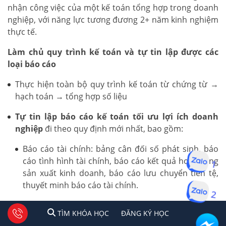
nhận công việc của một kế toán tổng hợp trong doanh
nghiệp, với năng lực tương đương 2+ năm kinh nghiệm
thực tế.
Làm chủ quy trình kế toán và tự tin lập được các
loại báo cáo
Thực hiện toàn bộ quy trình kế toán từ chứng từ →
hạch toán → tổng hợp số liệu
Tự tin lập báo cáo kế toán tối ưu lợi ích doanh
nghiệp
đi theo quy định mới nhất, bao gồm:
Báo cáo tài chính: bảng cân đối số phát sinh, báo
cáo tình hình tài chính, báo cáo kết quả hoạt động
1
sản xuất kinh doanh, báo cáo lưu chuyển tiền tệ,
thuyết minh báo cáo tài chính.
2
Báo cáo thuế: Tờ khai thuế GTGT, TNCN, TNDN
1
2
Tư vấn facebook
TÌM KHÓA HỌC
ĐĂNG KÍ HỌC
TÌM KHÓA HỌC
ĐĂNG KÝ HỌC
theo quy định hiện hành