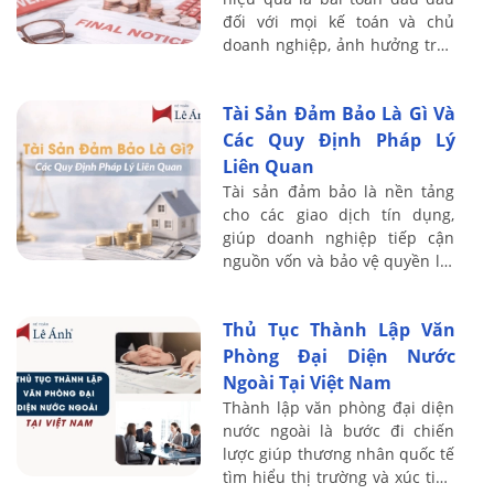
đối với mọi kế toán và chủ
doanh nghiệp, ảnh hưởng trực
tiếp đến dòng tiền và sự sống
còn của công ty. Với kinh
Tài Sản Đảm Bảo Là Gì Và
nghiệm ...
Các Quy Định Pháp Lý
Liên Quan
Tài sản đảm bảo là nền tảng
cho các giao dịch tín dụng,
giúp doanh nghiệp tiếp cận
nguồn vốn và bảo vệ quyền lợi
của bên cho vay. Với kinh
nghiệm đào tạo thực chiến cho
Thủ Tục Thành Lập Văn
hơn 20.000 ...
Phòng Đại Diện Nước
Ngoài Tại Việt Nam
Thành lập văn phòng đại diện
nước ngoài là bước đi chiến
lược giúp thương nhân quốc tế
tìm hiểu thị trường và xúc tiến