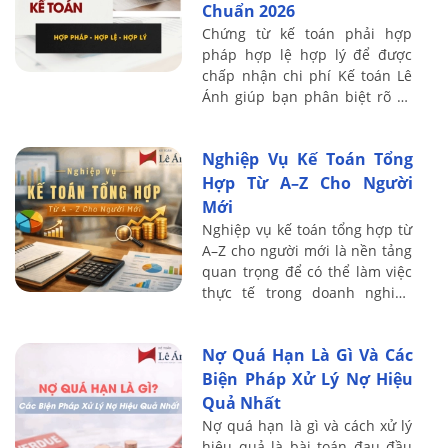
Chuẩn 2026
Chứng từ kế toán phải hợp
pháp hợp lệ hợp lý để được
chấp nhận chi phí Kế toán Lê
Ánh giúp bạn phân biệt rõ và
tránh rủi ro truy thu thuế năm
2026
Nghiệp Vụ Kế Toán Tổng
Hợp Từ A–Z Cho Người
Mới
Nghiệp vụ kế toán tổng hợp từ
A–Z cho người mới là nền tảng
quan trọng để có thể làm việc
thực tế trong doanh nghiệp
một cách bài bản và chính xác.
Nội dung dưới đây Kế toán Lê
Nợ Quá Hạn Là Gì Và Các
Ánh ...
Biện Pháp Xử Lý Nợ Hiệu
Quả Nhất
Nợ quá hạn là gì và cách xử lý
hiệu quả là bài toán đau đầu