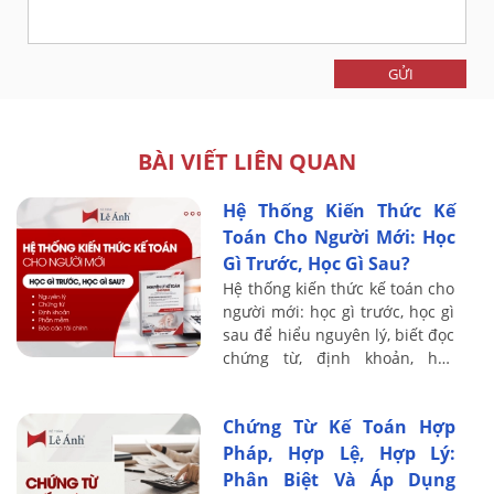
GỬI
BÀI VIẾT LIÊN QUAN
Hệ Thống Kiến Thức Kế
Toán Cho Người Mới: Học
Gì Trước, Học Gì Sau?
Hệ thống kiến thức kế toán cho
người mới: học gì trước, học gì
sau để hiểu nguyên lý, biết đọc
chứng từ, định khoản, học
thuế, phần mềm và báo cáo tài
chính.
Chứng Từ Kế Toán Hợp
Pháp, Hợp Lệ, Hợp Lý:
Phân Biệt Và Áp Dụng