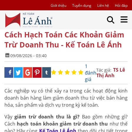
Giới thiệu
Tuyển dụng
Liên hệ
Hỏi đáp
Cách Hạch Toán Các Khoản Giảm
Trừ Doanh Thu - Kế Toán Lê Ánh
09/08/2026 - 03:40
1
TS Lê
Tác giả:
đánh
Thị Ánh
giá
Các nghiệp vụ có thể xảy ra trong các hoạt động kinh
doanh bán hàng làm giảm doanh thu từ việc bán hàng
hóa, sản phẩm và dịch vụ trong kỳ kế toán.
Vậy
giảm trừ doanh thu là gì?
Bao gồm những gì?
Cách
hạch toán khoản giảm trừ doanh thu
như thế
nào? Hãy cùng
Kế Toán Lê Ánh
theo dõi chi tiết trong