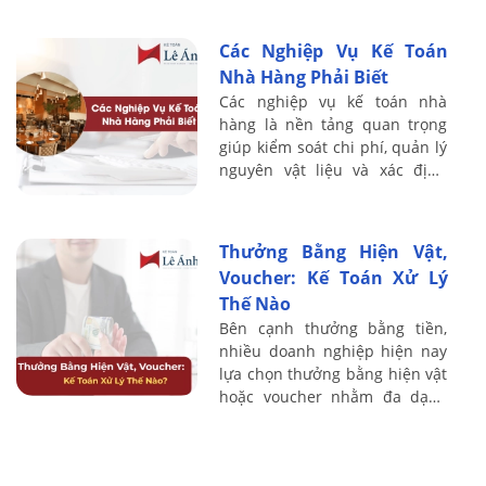
thương mại tại Việt Nam. Với
kinh nghiệm đào tạo thực
Các Nghiệp Vụ Kế Toán
chiến, ...
Nhà Hàng Phải Biết
Các nghiệp vụ kế toán nhà
hàng là nền tảng quan trọng
giúp kiểm soát chi phí, quản lý
nguyên vật liệu và xác định
chính xác lợi nhuận trong hoạt
động kinh doanh F&B. Do đặc
thù nhà ...
Thưởng Bằng Hiện Vật,
Voucher: Kế Toán Xử Lý
Thế Nào
Bên cạnh thưởng bằng tiền,
nhiều doanh nghiệp hiện nay
lựa chọn thưởng bằng hiện vật
hoặc voucher nhằm đa dạng
hóa chính sách đãi ngộ cho
người lao động. Tuy nhiên,
hình thức ...