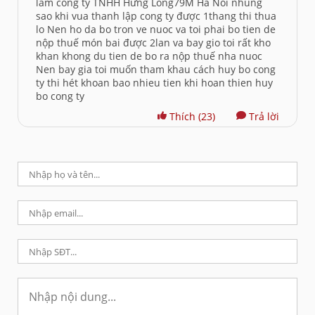
lam cong ty TNHH Hưng Long79M Ha Noi nhung
sao khi vua thanh lập cong ty được 1thang thi thua
lo Nen ho da bo tron ve nuoc va toi phai bo tien de
nộp thuế món bai được 2lan va bay gio toi rất kho
khan khong du tien de bo ra nộp thuế nha nuoc
Nen bay gia toi muốn tham khau cách huy bo cong
ty thi hét khoan bao nhieu tien khi hoan thien huy
bo cong ty
Thích
(23)
Trả lời