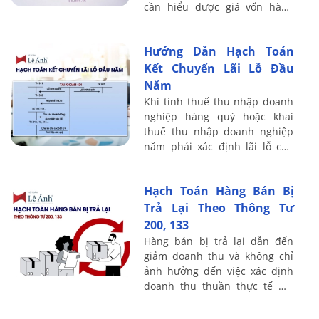
cần hiểu được giá vốn hàng
bán và cách tính toán giá vốn
hàng bán là có thể giúp việc
Hướng Dẫn Hạch Toán
điều hành ...
Kết Chuyển Lãi Lỗ Đầu
Năm
Khi tính thuế thu nhập doanh
nghiệp hàng quý hoặc khai
thuế thu nhập doanh nghiệp
năm phải xác định lãi lỗ của
doanh nghiệp và tiến hành
hạch toán kết chuyển lỗ nếu
Hạch Toán Hàng Bán Bị
có. Bài viết ...
Trả Lại Theo Thông Tư
200, 133
Hàng bán bị trả lại dẫn đến
giảm doanh thu và không chỉ
ảnh hưởng đến việc xác định
doanh thu thuần thực tế mà
còn ảnh hưởng đến kết quả
hoạt động của công ty trong kỳ.