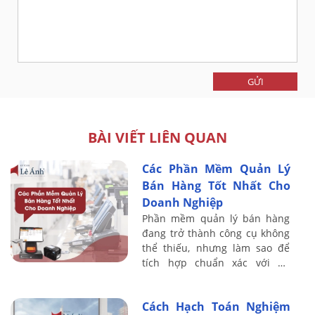
GỬI
BÀI VIẾT LIÊN QUAN
Các Phần Mềm Quản Lý
Bán Hàng Tốt Nhất Cho
Doanh Nghiệp
Phần mềm quản lý bán hàng
đang trở thành công cụ không
thể thiếu, nhưng làm sao để
tích hợp chuẩn xác với hệ
thống kế toán doanh nghiệp?
Cùng Kế Toán Lê Ánh phân
Cách Hạch Toán Nghiệm
tích chuyên sâu ...