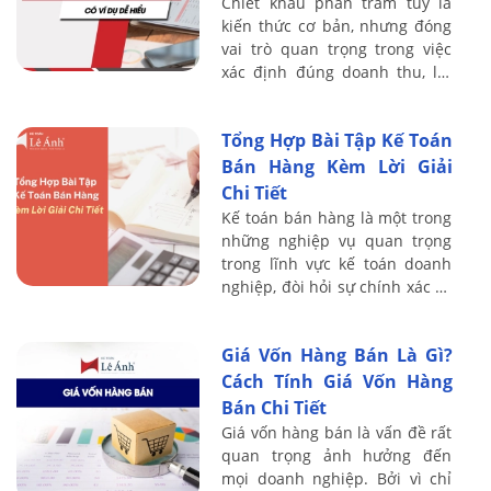
Chiết khấu phần trăm tuy là
kiến thức cơ bản, nhưng đóng
vai trò quan trọng trong việc
xác định đúng doanh thu, lợi
nhuận và thuế. Kế toán Lê Ánh
sẽ giúp bạn nắm rõ cách tính
Tổng Hợp Bài Tập Kế Toán
chiết ...
Bán Hàng Kèm Lời Giải
Chi Tiết
Kế toán bán hàng là một trong
những nghiệp vụ quan trọng
trong lĩnh vực kế toán doanh
nghiệp, đòi hỏi sự chính xác và
am hiểu sâu sắc về quy trình
hạch toán. Việc thực hành qua
Giá Vốn Hàng Bán Là Gì?
các ...
Cách Tính Giá Vốn Hàng
Bán Chi Tiết
Giá vốn hàng bán là vấn đề rất
quan trọng ảnh hưởng đến
mọi doanh nghiệp. Bởi vì chỉ