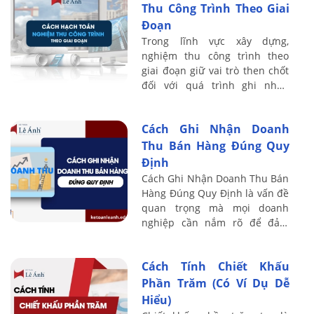
Thu Công Trình Theo Giai
Đoạn
Trong lĩnh vực xây dựng,
nghiệm thu công trình theo
giai đoạn giữ vai trò then chốt
đối với quá trình ghi nhận
doanh thu, chi phí và xác định
kết quả kinh doanh. Mỗi giai
Cách Ghi Nhận Doanh
đoạn ...
Thu Bán Hàng Đúng Quy
Định
Cách Ghi Nhận Doanh Thu Bán
Hàng Đúng Quy Định là vấn đề
quan trọng mà mọi doanh
nghiệp cần nắm rõ để đảm
bảo minh bạch tài chính và
tuân thủ pháp luật thuế. Việc
Cách Tính Chiết Khấu
ghi nhận sai có ...
Phần Trăm (Có Ví Dụ Dễ
Hiểu)