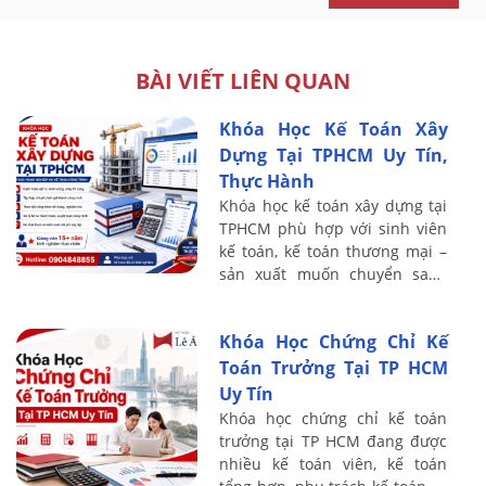
BÀI VIẾT LIÊN QUAN
Khóa Học Kế Toán Xây
Dựng Tại TPHCM Uy Tín,
Thực Hành
Khóa học kế toán xây dựng tại
TPHCM phù hợp với sinh viên
kế toán, kế toán thương mại –
sản xuất muốn chuyển sang
lĩnh vực xây lắp, nhân sự đang
phụ trách sổ sách tại doanh
Khóa Học Chứng Chỉ Kế
nghiệp ...
Toán Trưởng Tại TP HCM
Uy Tín
Khóa học chứng chỉ kế toán
trưởng tại TP HCM đang được
nhiều kế toán viên, kế toán