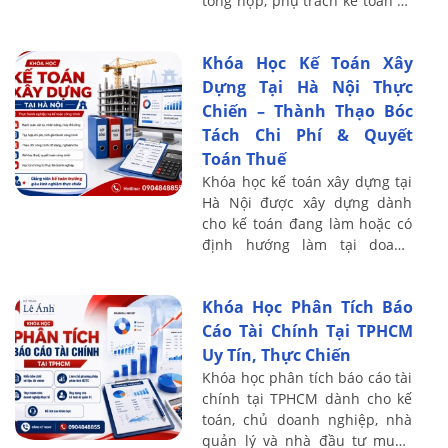
tổng hợp, phụ trách kế toán và
người có định hướng thăng
tiến lên vị trí quản lý tài chính
Khóa Học Kế Toán Xây
– kế ...
Dựng Tại Hà Nội Thực
Chiến – Thành Thạo Bóc
Tách Chi Phí & Quyết
Toán Thuế
Khóa học kế toán xây dựng tại
Hà Nội được xây dựng dành
cho kế toán đang làm hoặc có
định hướng làm tại doanh
nghiệp xây dựng, xây lắp, thi
công nội thất, cơ điện, cầu
Khóa Học Phân Tích Báo
đường và hạ ...
Cáo Tài Chính Tại TPHCM
Uy Tín, Thực Chiến
Khóa học phân tích báo cáo tài
chính tại TPHCM dành cho kế
toán, chủ doanh nghiệp, nhà
quản lý và nhà đầu tư muốn