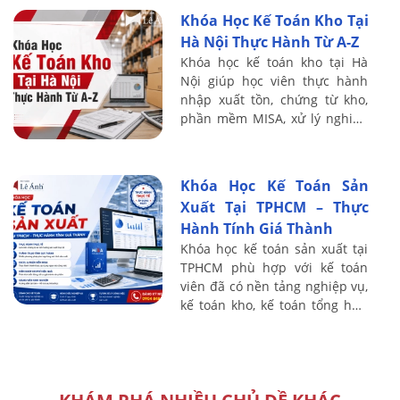
muốn nâng cao khả năng đọc
Khóa Học Kế Toán Kho Tại
hiểu số ...
Hà Nội Thực Hành Từ A-Z
Khóa học kế toán kho tại Hà
Nội giúp học viên thực hành
nhập xuất tồn, chứng từ kho,
phần mềm MISA, xử lý nghiệp
vụ kho thực tế từ A-Z.
Khóa Học Kế Toán Sản
Xuất Tại TPHCM – Thực
Hành Tính Giá Thành
Khóa học kế toán sản xuất tại
TPHCM phù hợp với kế toán
viên đã có nền tảng nghiệp vụ,
kế toán kho, kế toán tổng hợp
và người muốn chuyển sang
phụ trách chi phí, giá thành tại
...