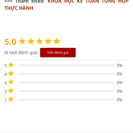
>>> Tham khảo:
KHÓA HỌC KẾ TOÁN TỔNG HỢP
THỰC HÀNH
5.0
(0 lượt đánh giá)
Viết đánh giá
0%
5
0%
4
0%
3
0%
2
0%
1