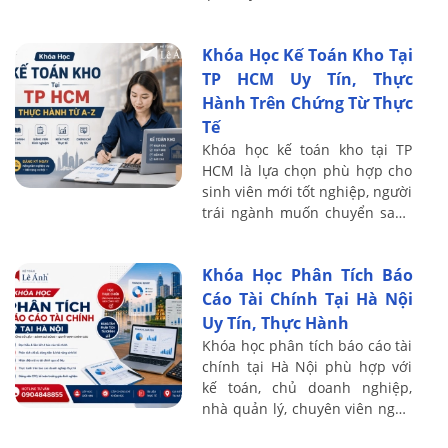
nâng cao khả năng đọc hiểu
BCTC, đánh giá tình hình tài
Khóa Học Kế Toán Kho Tại
chính và ...
TP HCM Uy Tín, Thực
Hành Trên Chứng Từ Thực
Tế
Khóa học kế toán kho tại TP
HCM là lựa chọn phù hợp cho
sinh viên mới tốt nghiệp, người
trái ngành muốn chuyển sang
kế toán, nhân viên kho cần
nâng cao nghiệp vụ hoặc kế
Khóa Học Phân Tích Báo
toán muốn ...
Cáo Tài Chính Tại Hà Nội
Uy Tín, Thực Hành
Khóa học phân tích báo cáo tài
chính tại Hà Nội phù hợp với
kế toán, chủ doanh nghiệp,
nhà quản lý, chuyên viên ngân
hàng, nhà đầu tư và người