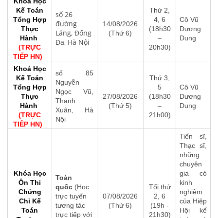
Khoá Học
Kế Toán
Thứ 2,
số 26
Tổng Hợp
4, 6
Cô Vũ
đường
14/08/2026
Thực
(18h30
Dương
Láng, Đống
(Thứ 6)
Hành
–
Dung
Đa, Hà Nội
(TRỰC
20h30)
TIẾP HN)
Khoá Học
số 85
Kế Toán
Thứ 3,
Nguyễn
Tổng Hợp
5
Cô Vũ
Ngọc Vũ,
Thực
27/08/2026
(18h30
Dương
Thanh
Hành
(Thứ 5)
–
Dung
Xuân, Hà
(TRỰC
21h00)
Nội
TIẾP HN)
Tiến sĩ,
Thạc sĩ,
những
chuyên
Khóa Học
gia có
Toàn
Ôn Thi
kinh
quốc
(Học
Tối thứ
Chứng
nghiệm
trực tuyến
07/08/2026
2, 6
Chỉ
Kế
của Hiệp
tương tác
(Thứ 6)
(19h -
Toán
Hội kế
trực tiếp với
21h30)