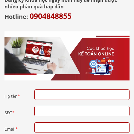
Đăng ký khóa học ngay hôm nay để nhận được
nhiều phần quà hấp dẫn
0904848855
Hotline:
Họ tên
*
SĐT
*
Email
*