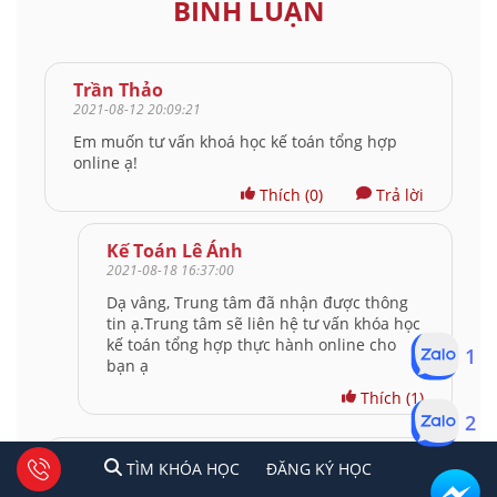
BÌNH LUẬN
Trần Thảo
2021-08-12 20:09:21
Em muốn tư vấn khoá học kế toán tổng hợp
online ạ!
Thích
(0)
Trả lời
Kế Toán Lê Ánh
2021-08-18 16:37:00
Dạ vâng, Trung tâm đã nhận được thông
tin ạ.Trung tâm sẽ liên hệ tư vấn khóa học
kế toán tổng hợp thực hành online cho
1
bạn ạ
Thích
(1)
2
Trần Thị Dung
1
2
Tư vấn facebook
TÌM KHÓA HỌC
ĐĂNG KÍ HỌC
TÌM KHÓA HỌC
ĐĂNG KÝ HỌC
2021-08-05 00:40:46