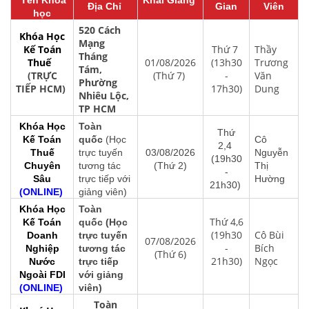
Địa Chỉ
Gian
Viên
học
520 Cách
Khóa Học
Mạng
Kế Toán
Thứ 7
Thầy
Tháng
Thuế
01/08/2026
(13h30
Trương
Tám,
(TRỰC
(Thứ 7)
-
Văn
Phường
TIẾP HCM)
17h30)
Dung
Nhiêu Lộc,
TP HCM
Khóa Học
Toàn
Thứ
Kế Toán
quốc
(Học
Cô
2,4
Thuế
trực tuyến
03/08/2026
Nguyễn
(19h30
Chuyên
tương tác
(Thứ 2)
Thị
-
Sâu
trực tiếp với
Hường
21h30)
(ONLINE)
giảng viên)
Khóa Học
Toàn
Thứ 4,6
Kế Toán
quốc (Học
(19h30
Cô Bùi
Doanh
trực tuyến
07/08/2026
-
Bích
Nghiệp
tương tác
(Thứ 6)
21h30)
Ngọc
Nước
trực tiếp
Ngoài FDI
với giảng
(ONLINE)
viên)
Toàn