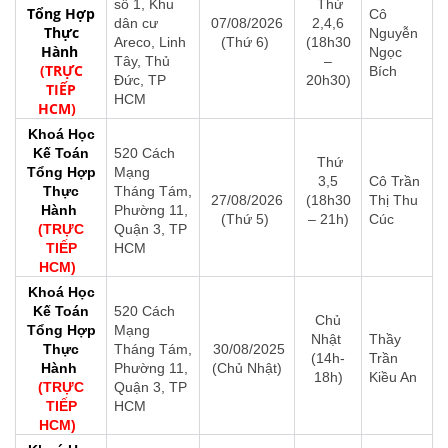
số 1, Khu
Thứ
Tổng Hợp
Cô
dân cư
07/08/2026
2,4,6
Thực
Nguyễn
Areco, Linh
(Thứ 6)
(18h30
Hành
Ngọc
Tây, Thủ
–
(TRỰC
Bích
Đức, TP
20h30)
TIẾP
HCM
HCM)
Khoá Học
Kế Toán
520 Cách
Thứ
Tổng Hợp
Mạng
3,5
Cô Trần
Thực
Tháng Tám,
27/08/2026
(18h30
Thị Thu
Hành
Phường 11,
(Thứ 5)
– 21h)
Cúc
(TRỰC
Quận 3, TP
TIẾP
HCM
HCM)
Khoá Học
Kế Toán
520 Cách
Chủ
Tổng Hợp
Mạng
Nhật
Thầy
Thực
Tháng Tám,
30/08/2025
(14h-
Trần
Hành
Phường 11,
(Chủ Nhật)
18h)
Kiều An
(TRỰC
Quận 3, TP
TIẾP
HCM
HCM)