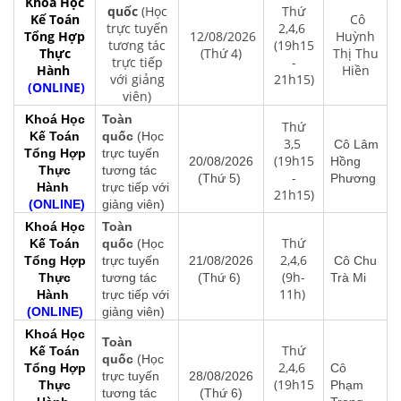
Khoá Học
quốc
(Học
Thứ
Kế Toán
Cô
trực tuyến
2,4,6
Tổng Hợp
12/08/2026
Huỳnh
tương tác
(19h15
Thực
(Thứ 4)
Thị Thu
trực tiếp
-
Hành
Hiền
với giảng
21h15)
(ONLINE)
viên)
Khoá Học
Toàn
Thứ
Kế Toán
quốc
(Học
3,5
Cô Lâm
Tổng Hợp
trực tuyến
(19h15
20/08/2026
Hồng
Thực
tương tác
-
(Thứ 5)
Phương
Hành
trực tiếp với
21h15)
(ONLINE)
giảng viên)
Khoá Học
Toàn
Thứ
Kế Toán
quốc
(Học
2,4,6
Tổng Hợp
trực tuyến
21/08/2026
Cô Chu
(9h-
Thực
tương tác
(Thứ 6)
Trà Mi
11h)
Hành
trực tiếp với
(ONLINE)
giảng viên)
Khoá Học
Toàn
Thứ
Kế Toán
quốc
(Học
2,4,6
Tổng Hợp
Cô
trực tuyến
28/08/2026
(19h15
Thực
Phạm
tương tác
(Thứ 6)