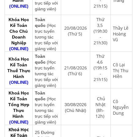
-
Hành
Trang
trực tiếp với
21h15)
(ONLINE)
giảng viên)
Thứ
Khóa Học
Toàn
3,5
Kế Toán
quốc
(Học
20/08/2026
Thầy Lê
(19h30
Cho Chủ
trực tuyến
(Thứ 5)
Hoàng
-
Doanh
tương tác
Vũ
21h30)
Nghiệp
trực tiếp với
(ONLINE)
giảng viên)
Thứ
Toàn
Khóa Học
4,6
quốc
(Học
Cô Lại
Kế Toán
21/08/2026
(19h15
trực tuyến
Thị Thu
Thuế Thực
(Thứ 6)
-
tương tác
Hiền
Hành
21h15)
trực tiếp với
(ONLINE)
giảng viên)
Khoá Học
Toàn
Chủ
Kế Toán
quốc
(Học
Cô
Nhật
Tổng Hợp
trực tuyến
30/08/2026
Nguyễn
(8h-
Thực
tương tác
(Chủ Nhật)
Dung
12h)
Hành
trực tiếp với
(ONLINE)
giảng viên)
Khoá Học
25 Đường
Kế Toán