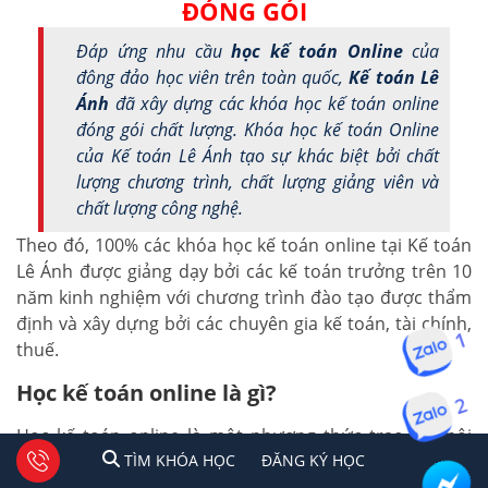
ĐÓNG GÓI
Đáp ứng nhu cầu
học kế toán Online
của
đông đảo học viên trên toàn quốc,
Kế toán Lê
Ánh
đã xây dựng các khóa học kế toán online
đóng gói chất lượng. Khóa học kế toán Online
của Kế toán Lê Ánh tạo sự khác biệt bởi chất
lượng chương trình, chất lượng giảng viên và
chất lượng công nghệ.
Theo đó, 100% các khóa học kế toán online tại Kế toán
Lê Ánh được giảng dạy bởi các kế toán trưởng trên 10
năm kinh nghiệm với chương trình đào tạo được thẩm
định và xây dựng bởi các chuyên gia kế toán, tài chính,
thuế.
1
Học kế toán online là gì?
2
Học kế toán online là một phương thức trao đổi nội
1
2
Tư vấn facebook
TÌM KHÓA HỌC
ĐĂNG KÍ HỌC
TÌM KHÓA HỌC
ĐĂNG KÝ HỌC
dung học dựa các thiết bị điện tử hiện đại (điện thoại