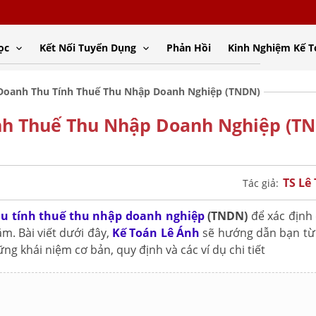
ọc
Kết Nối Tuyển Dụng
Phản Hồi
Kinh Nghiệm Kế 
 Doanh Thu Tính Thuế Thu Nhập Doanh Nghiệp (TNDN)
nh Thuế Thu Nhập Doanh Nghiệp (T
TS Lê
Tác giả:
hu tính thuế thu nhập doanh nghiệp
(TNDN)
để xác định
. Bài viết dưới đây,
Kế Toán Lê Ánh
sẽ hướng dẫn bạn t
g khái niệm cơ bản, quy định và các ví dụ chi tiết