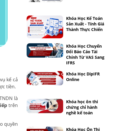
Khóa Học Kế Toán
Sản Xuất - Tính Giá
Thành Thực Chiến
Khóa Học Chuyển
Đổi Báo Cáo Tài
Chính Từ VAS Sang
IFRS
Khóa Học DipIFR
vụ kể cả
Online
c tiền.
 TNDN là
Khóa học ôn thi
iếp
trên
chứng chỉ hành
nghề kế toán
ao quyền
Khóa Học Ôn Thi