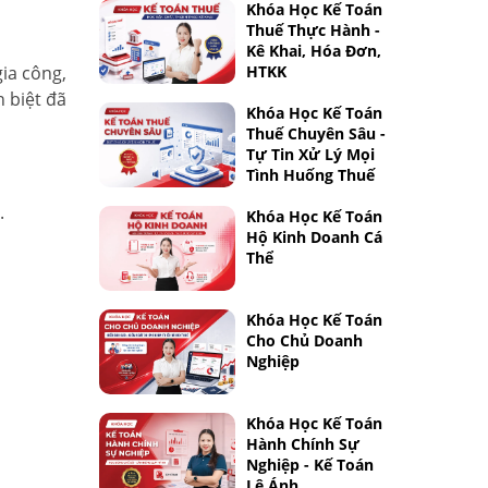
Khóa Học Kế Toán
Thuế Thực Hành -
Kê Khai, Hóa Đơn,
gia công,
HTKK
 biệt đã
Khóa Học Kế Toán
Thuế Chuyên Sâu -
Tự Tin Xử Lý Mọi
Tình Huống Thuế
.
Khóa Học Kế Toán
Hộ Kinh Doanh Cá
Thể
Khóa Học Kế Toán
Cho Chủ Doanh
Nghiệp
Khóa Học Kế Toán
Hành Chính Sự
Nghiệp - Kế Toán
Lê Ánh