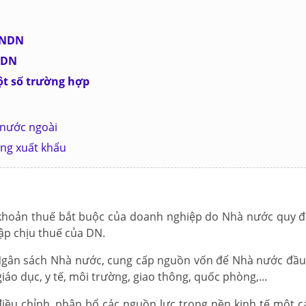
 TNDN
TNDN
ột số trường hợp
 nước ngoài
àng xuất khẩu
khoản thuế bắt buộc của doanh nghiệp do Nhà nước quy đ
hập chịu thuế của DN.
gân sách Nhà nước, cung cấp nguồn vốn để Nhà nước đầu
iáo dục, y tế, môi trường, giao thông, quốc phòng,...
iều chỉnh, phân bổ các nguồn lực trong nền kinh tế một c