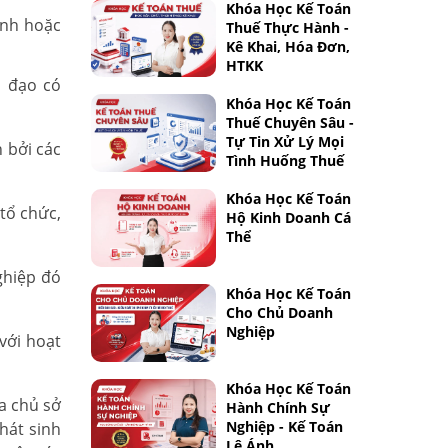
Khóa Học Kế Toán
ính hoặc
Thuế Thực Hành -
Kê Khai, Hóa Đơn,
HTKK
h đạo có
Khóa Học Kế Toán
Thuế Chuyên Sâu -
Tự Tin Xử Lý Mọi
 bởi các
Tình Huống Thuế
Khóa Học Kế Toán
tổ chức,
Hộ Kinh Doanh Cá
Thể
ghiệp đó
Khóa Học Kế Toán
Cho Chủ Doanh
Nghiệp
với hoạt
Khóa Học Kế Toán
a chủ sở
Hành Chính Sự
Nghiệp - Kế Toán
hát sinh
Lê Ánh