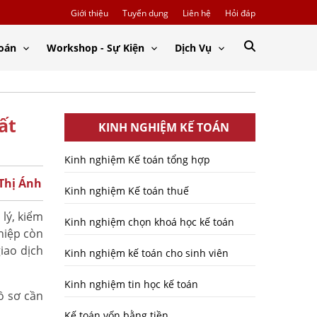
Giới thiệu
Tuyển dụng
Liên hệ
Hỏi đáp
Toán
Workshop - Sự Kiện
Dịch Vụ
ất
KINH NGHIỆM KẾ TOÁN
Kinh nghiệm Kế toán tổng hợp
 Thị Ánh
Kinh nghiệm Kế toán thuế
 lý, kiểm
Kinh nghiệm chọn khoá học kế toán
hiệp còn
iao dịch
Kinh nghiệm kế toán cho sinh viên
Kinh nghiệm tin học kế toán
hồ sơ cần
Kế toán vốn bằng tiền