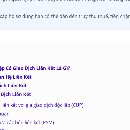
 cấp hồ sơ đúng hạn có thể dẫn đến truy thu thuế, tiền chậ
ệp Có Giao Dịch Liên Kết Là Gì?
n Hệ Liên Kết
ịch Liên Kết
Dịch Liên Kết
liên kết với giá giao dịch độc lập (CUP)
nhuận
a các bên liên kết (PSM)