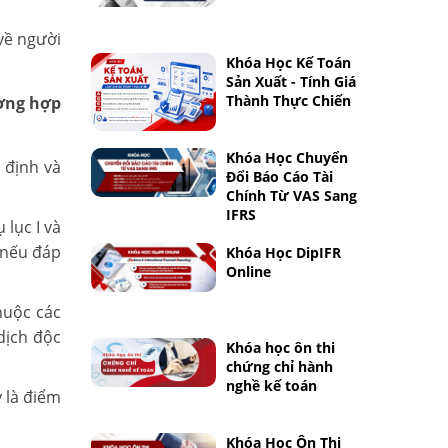
về người
Khóa Học Kế Toán
Sản Xuất - Tính Giá
Thành Thực Chiến
ường hợp
Khóa Học Chuyển
 định và
Đổi Báo Cáo Tài
Chính Từ VAS Sang
IFRS
 lục I và
 nếu đáp
Khóa Học DipIFR
Online
huộc các
dịch độc
Khóa học ôn thi
chứng chỉ hành
nghề kế toán
y là điểm
Khóa Học Ôn Thi