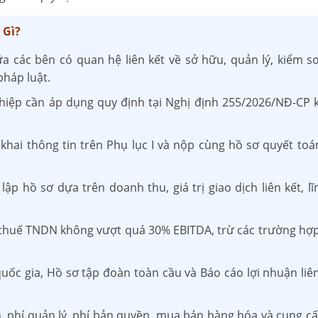
 Gì?
iữa các bên có quan hệ liên kết về sở hữu, quản lý, kiểm so
pháp luật.
iệp cần áp dụng quy định tại Nghị định 255/2026/NĐ-CP k
 khai thông tin trên Phụ lục I và nộp cùng hồ sơ quyết toá
ập hồ sơ dựa trên doanh thu, giá trị giao dịch liên kết, lĩ
nh thuế TNDN không vượt quá 30% EBITDA, trừ các trường hợ
quốc gia, Hồ sơ tập đoàn toàn cầu và Báo cáo lợi nhuận liê
ốn, phí quản lý, phí bản quyền, mua bán hàng hóa và cung cấ