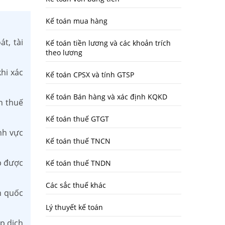
Kế toán mua hàng
át, tài
Kế toán tiền lương và các khoản trích
theo lương
hi xác
Kế toán CPSX và tính GTSP
Kế toán Bán hàng và xác định KQKD
n thuế
Kế toán thuế GTGT
nh vực
Kế toán thuế TNCN
p được
Kế toán thuế TNDN
Các sắc thuế khác
n quốc
Lý thuyết kế toán
p dịch