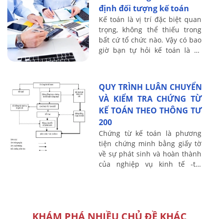
định đối tượng kế toán
Kế toán là vị trí đặc biệt quan
trọng, không thể thiếu trong
bất cứ tổ chức nào. Vậy có bao
giờ bạn tự hỏi kế toán là gì,
Cách xác định đối tượng của
kế toán như thế nào ? kế ...
QUY TRÌNH LUÂN CHUYỂN
VÀ KIỂM TRA CHỨNG TỪ
KẾ TOÁN THEO THÔNG TƯ
200
Chứng từ kế toán là phương
tiện chứng minh bằng giấy tờ
về sự phát sinh và hoàn thành
của nghiệp vụ kinh tế -tài
chính tại một hoàn cảnh
nhất định. Căn cứ Theo quy
định tại Thông ...
KHÁM PHÁ NHIỀU CHỦ ĐỀ KHÁC