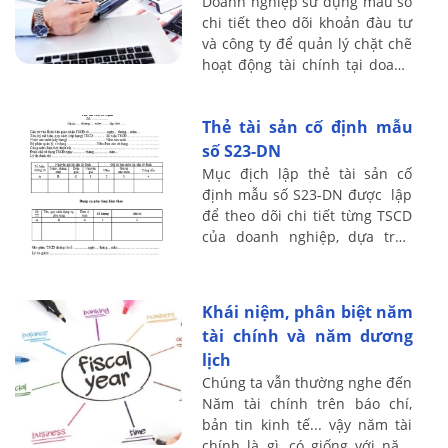
Doanh nghiệp sử dụng mẫu sổ
chi tiết theo dõi khoản đàu tư
và công ty để quản lý chặt chẽ
hoạt động tài chính tại doanh
nghiệp. Cách lập mẫu sổ theo
dõi này như thế nào, sử dụng
Thẻ tài sản cố định mẫu
...
số S23-DN
Mục địch lập thẻ tài sản cố
định mẫu số S23-DN được lập
để theo dõi chi tiết từng TSCD
của doanh nghiệp, dựa trên
nguyên giá và tính giá trị hao
mòn đã trích hàng năm của
từng ...
Khái niệm, phân biệt năm
tài chính và năm dương
lịch
Chúng ta vẫn thường nghe đến
Năm tài chính trên báo chí,
bản tin kinh tế... vậy năm tài
chính là gì, có giống với năm