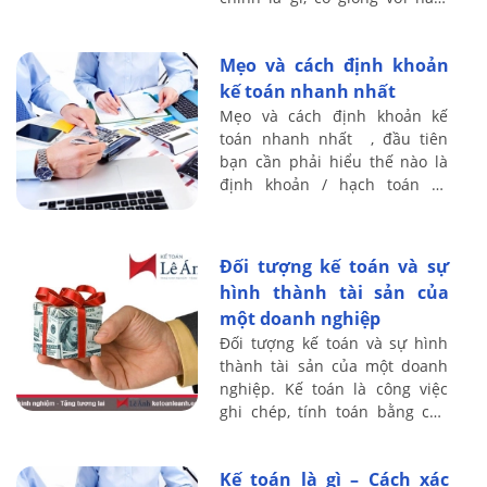
dương lịch hay không? Kế toán
Lê Ánh xin chia sẻ vấn đề này
Mẹo và cách định khoản
...
kế toán nhanh nhất
Mẹo và cách định khoản kế
toán nhanh nhất , đầu tiên
bạn cần phải hiểu thế nào là
định khoản / hạch toán kế
toán, Định khoản kế toán là
công việc xác định tk nào ghi
Nợ – tk nào ...
Đối tượng kế toán và sự
hình thành tài sản của
một doanh nghiệp
Đối tượng kế toán và sự hình
thành tài sản của một doanh
nghiệp. Kế toán là công việc
ghi chép, tính toán bằng con
số dưới hình thức giá trị, hiện
vật và thời gian lao động, chủ
Kế toán là gì – Cách xác
...