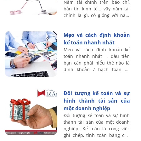
Năm tài chính trên báo chí,
bản tin kinh tế... vậy năm tài
chính là gì, có giống với năm
dương lịch hay không? Kế toán
Lê Ánh xin chia sẻ vấn đề này
Mẹo và cách định khoản
...
kế toán nhanh nhất
Mẹo và cách định khoản kế
toán nhanh nhất , đầu tiên
bạn cần phải hiểu thế nào là
định khoản / hạch toán kế
toán, Định khoản kế toán là
công việc xác định tk nào ghi
Nợ – tk nào ...
Đối tượng kế toán và sự
hình thành tài sản của
một doanh nghiệp
Đối tượng kế toán và sự hình
thành tài sản của một doanh
nghiệp. Kế toán là công việc
ghi chép, tính toán bằng con