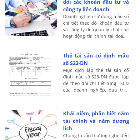
dõi các khoản đầu tư và
công ty liên doanh
Doanh nghiệp sử dụng mẫu sổ
chi tiết theo dõi khoản đàu tư
và công ty để quản lý chặt chẽ
hoạt động tài chính tại doanh
nghiệp. Cách lập mẫu sổ theo
dõi này như thế nào, sử dụng
Thẻ tài sản cố định mẫu
...
số S23-DN
Mục địch lập thẻ tài sản cố
định mẫu số S23-DN được lập
để theo dõi chi tiết từng TSCD
của doanh nghiệp, dựa trên
nguyên giá và tính giá trị hao
mòn đã trích hàng năm của
từng ...
Khái niệm, phân biệt năm
tài chính và năm dương
lịch
Chúng ta vẫn thường nghe đến