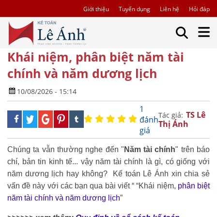
Giới thiệu
Tuyển dụng
Liên hệ
Hỏi đáp
Khái niệm, phân biệt năm tài
chính và năm dương lịch
10/08/2026 - 15:14
1
TS Lê
Tác giả:
đánh
Thị Ánh
giá
Chúng ta vẫn thường nghe đến "
Năm tài chính
" trên báo
chí, bản tin kinh tế... vậy năm tài chính là gì, có giống với
năm dương lịch hay không? Kế toán Lê Ánh xin chia sẻ
vấn đề này với các bạn qua bài viết “ “Khái niệm,
phân biệt
năm tài chính và năm dương lịch
”