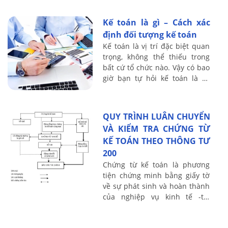
số dưới hình thức giá trị, hiện
vật và thời gian lao động, chủ
Kế toán là gì – Cách xác
...
định đối tượng kế toán
Kế toán là vị trí đặc biệt quan
trọng, không thể thiếu trong
bất cứ tổ chức nào. Vậy có bao
giờ bạn tự hỏi kế toán là gì,
Cách xác định đối tượng của
kế toán như thế nào ? kế ...
QUY TRÌNH LUÂN CHUYỂN
VÀ KIỂM TRA CHỨNG TỪ
KẾ TOÁN THEO THÔNG TƯ
200
Chứng từ kế toán là phương
tiện chứng minh bằng giấy tờ
về sự phát sinh và hoàn thành
của nghiệp vụ kinh tế -tài
chính tại một hoàn cảnh
nhất định. Căn cứ Theo quy