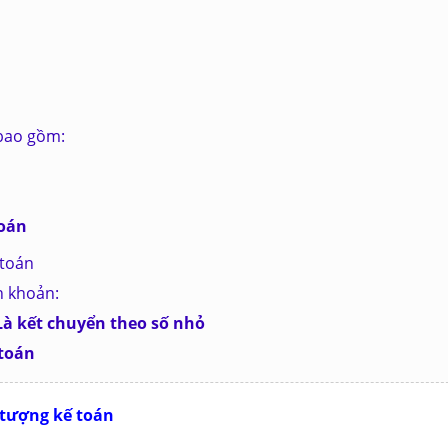
 bao gồm:
toán
 toán
h khoản:
 Là kết chuyển theo số nhỏ
 toán
i tượng kế toán