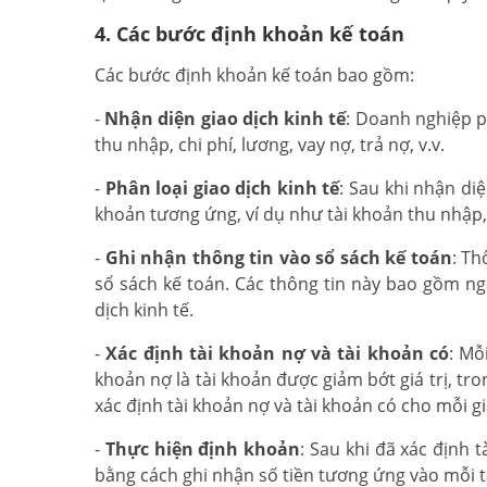
4. Các bước định khoản kế toán
Các bước định khoản kế toán bao gồm:
-
Nhận diện giao dịch kinh tế
: Doanh nghiệp p
thu nhập, chi phí, lương, vay nợ, trả nợ, v.v.
-
Phân loại giao dịch kinh tế
: Sau khi nhận di
khoản tương ứng, ví dụ như tài khoản thu nhập, tà
-
Ghi nhận thông tin vào sổ sách kế toán
: Th
sổ sách kế toán. Các thông tin này bao gồm ngà
dịch kinh tế.
-
Xác định tài khoản nợ và tài khoản có
: Mỗ
khoản nợ là tài khoản được giảm bớt giá trị, tro
xác định tài khoản nợ và tài khoản có cho mỗi gi
-
Thực hiện định khoản
: Sau khi đã xác định 
bằng cách ghi nhận số tiền tương ứng vào mỗi t