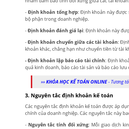
nhằm đảm bảo tính đối xứng giữa các tài khoản
-
Định khoản tổng hợp
: Định khoản này được 
bộ phận trong doanh nghiệp.
-
Định khoản đánh giá lại
: Định khoản này được
-
Định khoản chuyển giữa các tài khoản
: Địn
khoản khác, chẳng hạn như chuyển tiền từ tài k
- Định khoản lập báo cáo tài chính
: Định kho
quả kinh doanh, báo cáo tài sản và báo cáo lưu 
»»
KHÓA HỌC KẾ TOÁN ONLINE
- Tương tá
3. Nguyên tắc định khoản kế toán
Các nguyên tắc định khoản kế toán được áp dụng
chính của doanh nghiệp. Các nguyên tắc này b
-
Nguyên tắc tính đối xứng
: Mỗi giao dịch ki