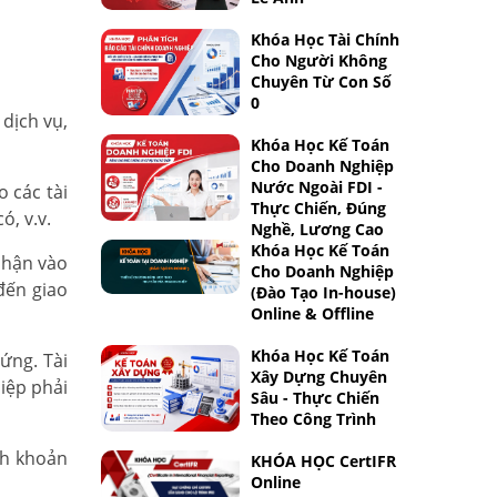
Khóa Học Tài Chính
Cho Người Không
Chuyên Từ Con Số
0
dịch vụ,
Khóa Học Kế Toán
Cho Doanh Nghiệp
Nước Ngoài FDI -
o các tài
Thực Chiến, Đúng
ó, v.v.
Nghề, Lương Cao
Khóa Học Kế Toán
 nhận vào
Cho Doanh Nghiệp
đến giao
(Đào Tạo In-house)
Online & Offline
Khóa Học Kế Toán
 ứng. Tài
Xây Dựng Chuyên
hiệp phải
Sâu - Thực Chiến
Theo Công Trình
nh khoản
KHÓA HỌC CertIFR
Online