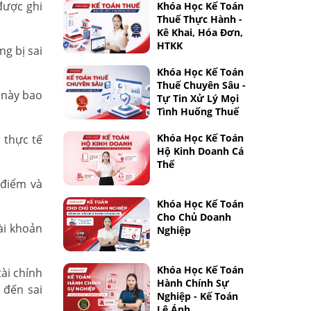
được ghi
Khóa Học Kế Toán
Thuế Thực Hành -
Kê Khai, Hóa Đơn,
HTKK
g bị sai
Khóa Học Kế Toán
Thuế Chuyên Sâu -
n này bao
Tự Tin Xử Lý Mọi
Tình Huống Thuế
Khóa Học Kế Toán
 thực tế
Hộ Kinh Doanh Cá
Thể
 điểm và
Khóa Học Kế Toán
Cho Chủ Doanh
ài khoản
Nghiệp
Khóa Học Kế Toán
ài chính
Hành Chính Sự
 đến sai
Nghiệp - Kế Toán
Lê Ánh