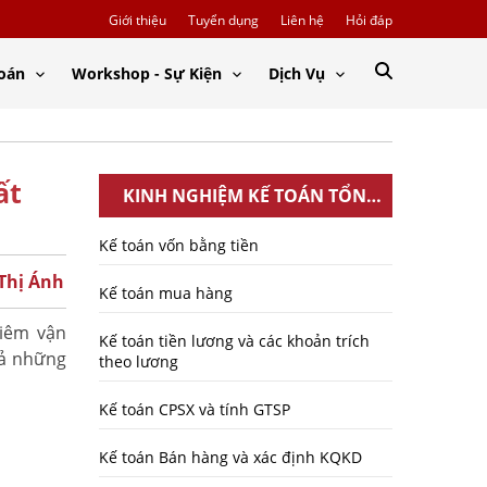
Giới thiệu
Tuyển dụng
Liên hệ
Hỏi đáp
Toán
Workshop - Sự Kiện
Dịch Vụ
ất
KINH NGHIỆM KẾ TOÁN TỔNG
HỢP
Kế toán vốn bằng tiền
 Thị Ánh
Kế toán mua hàng
kiêm vận
Kế toán tiền lương và các khoản trích
cả những
theo lương
Kế toán CPSX và tính GTSP
Kế toán Bán hàng và xác định KQKD