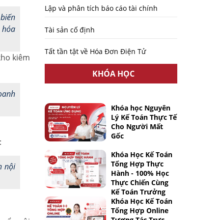
Lập và phân tích báo cáo tài chính
 biến
g hóa
Tài sản cố định
Tất tần tật về Hóa Đơn Điện Tử
kho kiêm
KHÓA HỌC
doanh
Khóa học Nguyên
Lý Kế Toán Thực Tế
Cho Người Mất
Gốc
:
Khóa Học Kế Toán
Tổng Hợp Thực
n nội
Hành - 100% Học
Thực Chiến Cùng
Kế Toán Trưởng
Khóa Học Kế Toán
Tổng Hợp Online
Tương Tác Trực