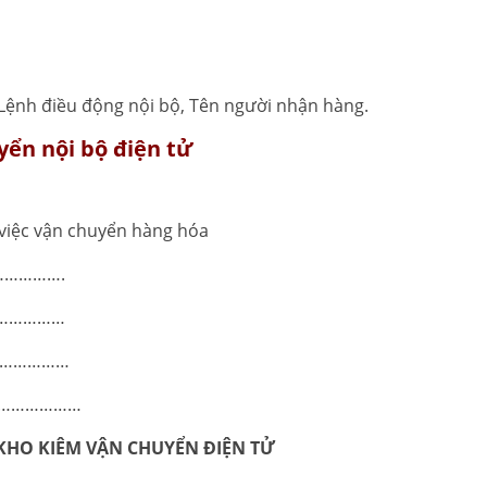
 Lệnh điều động nội bộ, Tên người nhận hàng.
yển nội bộ điện tử
 việc vận chuyển hàng hóa
……………….
………………
…………………
……………………
KHO KIÊM VẬN CHUYỂN ĐIỆN TỬ