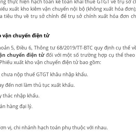
g thực hiện hạch toán kế toán khai thuế GTGT về trụ sở ch
iếu xuất kho kiêm vận chuyển nội bộ (không xuất hóa đơn);
 tiêu thụ về trụ sở chính để trụ sở chính xuất hóa đơn c
 vận chuyển điện tử
Khoản 5, Điều 6, Thông tư 68/2019/TT-BTC quy định cụ thể về
ận chuyển điện tử
đối với một số trường hợp cụ thể theo
 Phiếu xuất kho vận chuyển điện tử bao gồm:
óa chưa nộp thuế GTGT khâu nhập khẩu.
y đến nơi làm thủ tục xuất khẩu.
y thác nhập khẩu.
n hàng đại lý.
đơn vị, chi nhánh hạch toán phụ thuộc với nhau.