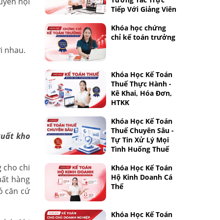
uyển nội
Tiếp Với Giảng Viên
Khóa học chứng
chỉ kế toán trưởng
i nhau.
Khóa Học Kế Toán
Thuế Thực Hành -
Kê Khai, Hóa Đơn,
HTKK
Khóa Học Kế Toán
Thuế Chuyên Sâu -
xuất kho
Tự Tin Xử Lý Mọi
Tình Huống Thuế
g cho chi
Khóa Học Kế Toán
Hộ Kinh Doanh Cá
uất hàng
Thể
ó căn cứ
Khóa Học Kế Toán