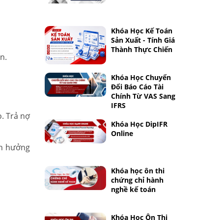
Khóa Học Kế Toán
Sản Xuất - Tính Giá
Thành Thực Chiến
n.
Khóa Học Chuyển
Đổi Báo Cáo Tài
Chính Từ VAS Sang
IFRS
o. Trả nợ
Khóa Học DipIFR
Online
nh hưởng
Khóa học ôn thi
chứng chỉ hành
nghề kế toán
Khóa Học Ôn Thi