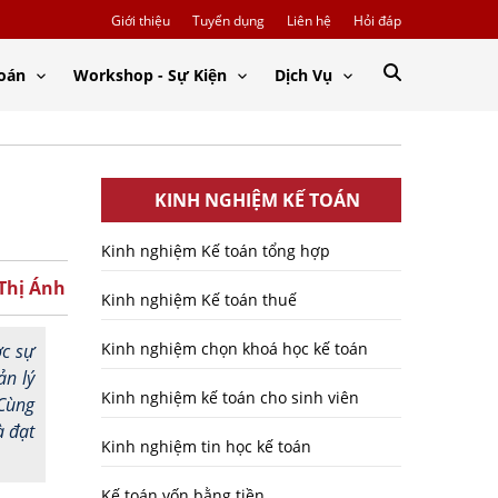
Giới thiệu
Tuyển dụng
Liên hệ
Hỏi đáp
Toán
Workshop - Sự Kiện
Dịch Vụ
KINH NGHIỆM KẾ TOÁN
Kinh nghiệm Kế toán tổng hợp
 Thị Ánh
Kinh nghiệm Kế toán thuế
Kinh nghiệm chọn khoá học kế toán
ợc sự
ản lý
Kinh nghiệm kế toán cho sinh viên
 Cùng
à đạt
Kinh nghiệm tin học kế toán
Kế toán vốn bằng tiền