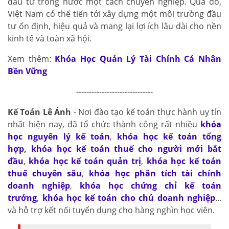
đầu tư trong nước một cách chuyên nghiệp. Qua đó,
Việt Nam có thể tiến tới xây dựng một môi trường đầu
tư ổn định, hiệu quả và mang lại lợi ích lâu dài cho nền
kinh tế và toàn xã hội.
Xem thêm:
Khóa Học Quản Lý Tài Chính Cá Nhân
Bền Vững
------------------------------
Kế Toán Lê Ánh
- Nơi đào tạo kế toán thực hành uy tín
nhất hiện nay, đã tổ chức thành công rất nhiều
khóa
học nguyên lý kế toán
,
khóa học kế toán tổng
hợp
,
khóa học kế toán thuế cho người mới bắt
đầu
,
khóa học kế toán quản trị
,
khóa học kế toán
thuế chuyên sâu
,
khóa học phân tích tài chính
doanh nghiệp
,
khóa học chứng chỉ kế toán
trưởng
,
khóa học kế toán cho chủ doanh nghiệp
...
và hỗ trợ kết nối tuyển dụng cho hàng nghìn học viên.