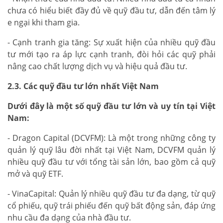
chưa có hiểu biết đầy đủ về quỹ đầu tư, dẫn đến tâm lý
e ngại khi tham gia.
- Cạnh tranh gia tăng: Sự xuất hiện của nhiều quỹ đầu
tư mới tạo ra áp lực cạnh tranh, đòi hỏi các quỹ phải
nâng cao chất lượng dịch vụ và hiệu quả đầu tư.
2.3. Các quỹ đầu tư lớn nhất Việt Nam
Dưới đây là một số quỹ đầu tư lớn và uy tín tại Việt
Nam:
- Dragon Capital (DCVFM): Là một trong những công ty
quản lý quỹ lâu đời nhất tại Việt Nam, DCVFM quản lý
nhiều quỹ đầu tư với tổng tài sản lớn, bao gồm cả quỹ
mở và quỹ ETF.
- VinaCapital: Quản lý nhiều quỹ đầu tư đa dạng, từ quỹ
cổ phiếu, quỹ trái phiếu đến quỹ bất động sản, đáp ứng
nhu cầu đa dạng của nhà đầu tư.