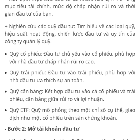
mục tiêu tài chính, mức độ chấp nhận rủi ro và thời
gian đầu tư của bạn.
+ Nghiên cứu các quỹ đầu tư: Tìm hiểu về các loại quỹ,
hiệu suất hoạt động, chiến lược đầu tư và uy tín của
công ty quản lý quỹ.
Quỹ cổ phiếu: Đầu tư chủ yếu vào cổ phiếu, phù hợp
với nhà đầu tư chấp nhận rủi ro cao.
Quỹ trái phiếu: Đầu tư vào trái phiếu, phù hợp với
nhà đầu tư ưa thích sự an toàn.
Quỹ cân bằng: Kết hợp đầu tư vào cả cổ phiếu và trái
phiếu, cân bằng giữa rủi ro và lợi nhuận.
Quỹ ETF: Quỹ mô phỏng theo một chỉ số cụ thể, giao
dịch như một cổ phiếu trên sàn chứng khoán.
- Bước 2: Mở tài khoản đầu tư