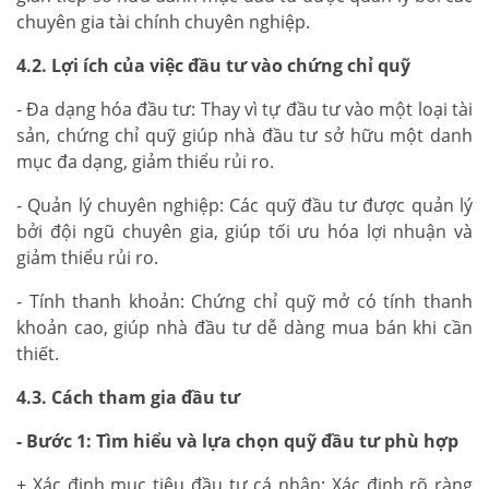
chuyên gia tài chính chuyên nghiệp.
4.2. Lợi ích của việc đầu tư vào chứng chỉ quỹ
- Đa dạng hóa đầu tư: Thay vì tự đầu tư vào một loại tài
sản, chứng chỉ quỹ giúp nhà đầu tư sở hữu một danh
mục đa dạng, giảm thiểu rủi ro.
- Quản lý chuyên nghiệp: Các quỹ đầu tư được quản lý
bởi đội ngũ chuyên gia, giúp tối ưu hóa lợi nhuận và
giảm thiểu rủi ro.
- Tính thanh khoản: Chứng chỉ quỹ mở có tính thanh
khoản cao, giúp nhà đầu tư dễ dàng mua bán khi cần
thiết.
4.3. Cách tham gia đầu tư
- Bước 1: Tìm hiểu và lựa chọn quỹ đầu tư phù hợp
+ Xác định mục tiêu đầu tư cá nhân: Xác định rõ ràng