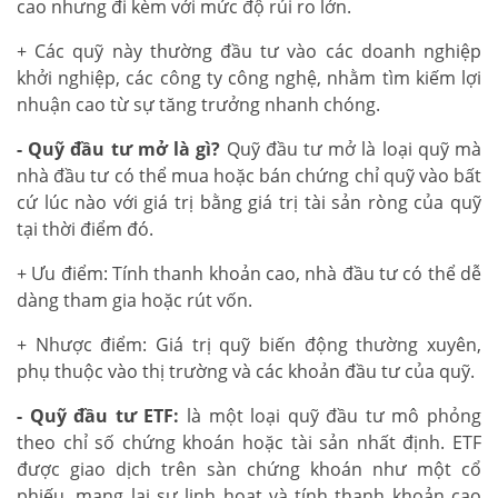
cao nhưng đi kèm với mức độ rủi ro lớn.
+ Các quỹ này thường đầu tư vào các doanh nghiệp
khởi nghiệp, các công ty công nghệ, nhằm tìm kiếm lợi
nhuận cao từ sự tăng trưởng nhanh chóng.
- Quỹ đầu tư mở là gì?
Quỹ đầu tư mở là loại quỹ mà
nhà đầu tư có thể mua hoặc bán chứng chỉ quỹ vào bất
cứ lúc nào với giá trị bằng giá trị tài sản ròng của quỹ
tại thời điểm đó.
+ Ưu điểm: Tính thanh khoản cao, nhà đầu tư có thể dễ
dàng tham gia hoặc rút vốn.
+ Nhược điểm: Giá trị quỹ biến động thường xuyên,
phụ thuộc vào thị trường và các khoản đầu tư của quỹ.
- Quỹ đầu tư ETF:
là một loại quỹ đầu tư mô phỏng
theo chỉ số chứng khoán hoặc tài sản nhất định. ETF
được giao dịch trên sàn chứng khoán như một cổ
phiếu, mang lại sự linh hoạt và tính thanh khoản cao