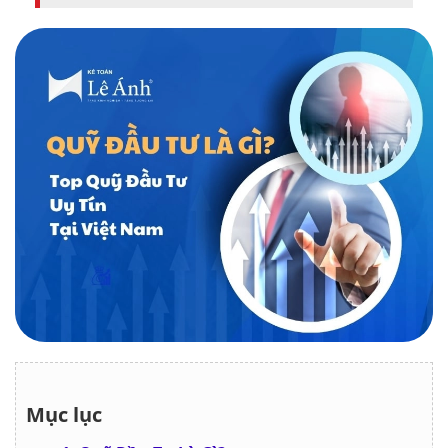
Mục lục