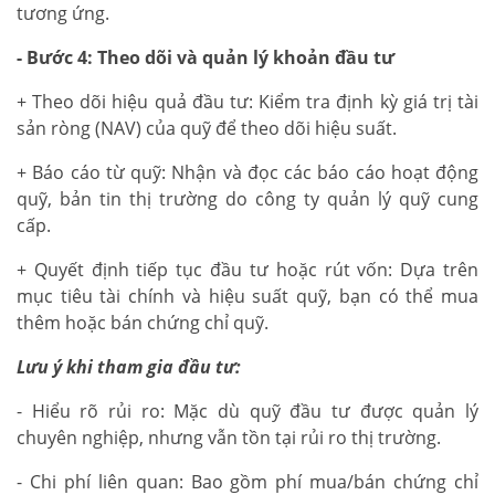
tương ứng.
- Bước 4: Theo dõi và quản lý khoản đầu tư
+ Theo dõi hiệu quả đầu tư: Kiểm tra định kỳ giá trị tài
sản ròng (NAV) của quỹ để theo dõi hiệu suất.
+ Báo cáo từ quỹ: Nhận và đọc các báo cáo hoạt động
quỹ, bản tin thị trường do công ty quản lý quỹ cung
cấp.
+ Quyết định tiếp tục đầu tư hoặc rút vốn: Dựa trên
mục tiêu tài chính và hiệu suất quỹ, bạn có thể mua
thêm hoặc bán chứng chỉ quỹ.
Lưu ý khi tham gia đầu tư:
- Hiểu rõ rủi ro: Mặc dù quỹ đầu tư được quản lý
chuyên nghiệp, nhưng vẫn tồn tại rủi ro thị trường.
- Chi phí liên quan: Bao gồm phí mua/bán chứng chỉ