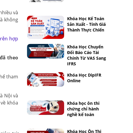
nhiều và
Khóa Học Kế Toán
và không
Sản Xuất - Tính Giá
Thành Thực Chiến
trên hợp
Khóa Học Chuyển
Đổi Báo Cáo Tài
 đã theo
Chính Từ VAS Sang
IFRS
Khóa Học DipIFR
thể tham
Online
à Nội và
 về khóa
Khóa học ôn thi
chứng chỉ hành
nghề kế toán
Khóa Học Ôn Thi