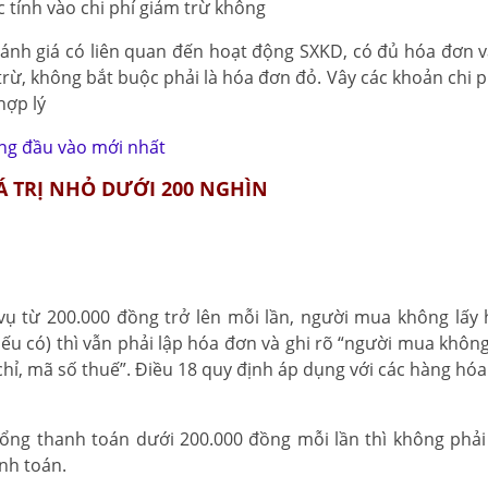
c tính vào chi phí giảm trừ không
đánh giá có liên quan đến hoạt động SXKD, có đủ hóa đơn 
trừ, không bắt buộc phải là hóa đơn đỏ. Vây các khoản chi p
hợp lý
tăng đầu vào mới nhất
Á TRỊ NHỎ DƯỚI 200 NGHÌN
vụ từ 200.000 đồng trở lên mỗi lần, người mua không lấy
nếu có) thì vẫn phải lập hóa đơn và ghi rõ “người mua không
hỉ, mã số thuế”. Điều 18 quy định áp dụng với các hàng hóa 
ổng thanh toán dưới 200.000 đồng mỗi lần thì không phải
nh toán.