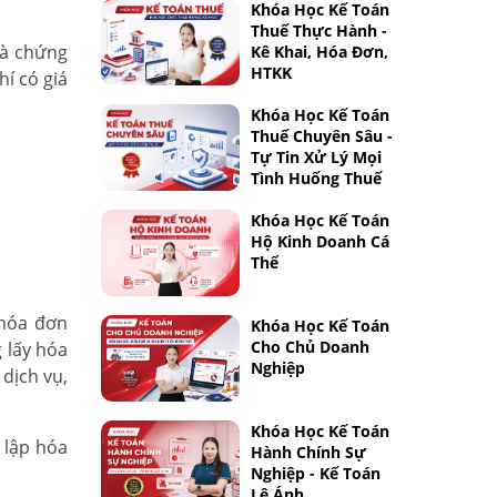
Khóa Học Kế Toán
Thuế Thực Hành -
và chứng
Kê Khai, Hóa Đơn,
HTKK
hí có giá
Khóa Học Kế Toán
Thuế Chuyên Sâu -
Tự Tin Xử Lý Mọi
Tình Huống Thuế
Khóa Học Kế Toán
Hộ Kinh Doanh Cá
Thể
 hóa đơn
Khóa Học Kế Toán
Cho Chủ Doanh
 lấy hóa
Nghiệp
dịch vụ,
Khóa Học Kế Toán
 lập hóa
Hành Chính Sự
Nghiệp - Kế Toán
Lê Ánh