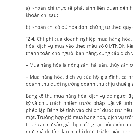
a) Khoản chi thực tế phát sinh liên quan đến
khoản chi sau:
b) Khoản chi có đủ hóa đơn, chứng từ theo quy 
“2.4. Chi phí của doanh nghiệp mua hàng hóa
hóa, dịch vụ mua vào theo mẫu số 01/TNDN kè
thanh toán cho người bán hàng, cung cấp dịch 
– Mua hàng hóa là nông sản, hải sản, thủy sản c
– Mua hàng hóa, dịch vụ của hộ gia đình, cá
doanh thu dưới ngưỡng doanh thu chịu thuế giá 
Bảng kê thu mua hàng hóa, dịch vụ do người đ
ký và chịu trách nhiệm trước pháp luật về tín
phép lập Bảng kê tính vào chi phí được trừ nê
mặt. Trường hợp giá mua hàng hóa, dịch vụ trên
thuế căn cứ vào giá thị trường tại thời điểm mu
mức giá để tính lại chi phí được trừ khi xác định