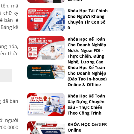
 tên, mã
Khóa Học Tài Chính
à chữ ký
Cho Người Không
ê bán lẻ
Chuyên Từ Con Số
n Bảng kê
0
Khóa Học Kế Toán
Cho Doanh Nghiệp
àng hóa,
Nước Ngoài FDI -
iêu thức
Thực Chiến, Đúng
Nghề, Lương Cao
Khóa Học Kế Toán
Cho Doanh Nghiệp
(Đào Tạo In-house)
Online & Offline
Khóa Học Kế Toán
g đã bán
Xây Dựng Chuyên
Sâu - Thực Chiến
Theo Công Trình
ới người
KHÓA HỌC CertIFR
200.0000
Online